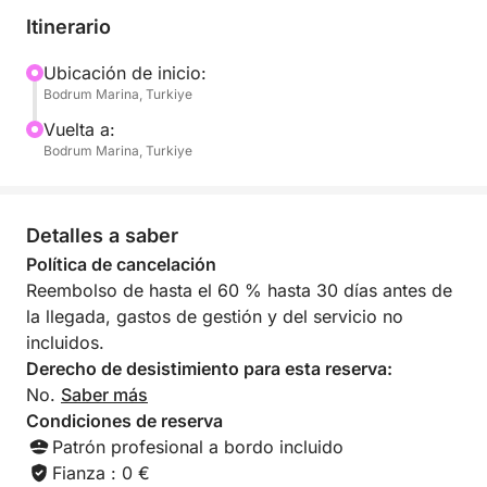
exclusivas en recónditas calas costeras. Tanto si
Itinerario
desea nadar en lagunas turquesas escondidas,
explorar maravillas submarinas o relajarse en
Ubicación de inicio:
Bodrum Marina, Turkiye
nuestra espaciosa cubierta, el itinerario le ofrece la
libertad de disfrutar del mar a su propio ritmo.
Vuelta a:
Nuestra moderna embarcación proporciona la
Bodrum Marina, Turkiye
plataforma perfecta tanto para la diversión llena de
energía como para la contemplación tranquila de los
paisajes costeros.
Detalles a saber
Política de cancelación
Durante su viaje, le invitamos a una deliciosa
Reembolso de hasta el 60 % hasta 30 días antes de
experiencia culinaria con un almuerzo recién
la llegada, gastos de gestión y del servicio no
preparado servido en el agua. Con productos
incluidos.
locales de temporada, este momento gastronómico
Derecho de desistimiento para esta reserva:
en una cala panorámica es un verdadero punto
No.
Saber más
culminante del día. Guiado por una tripulación
Condiciones de reserva
experimentada comprometida con su seguridad y
Patrón profesional a bordo incluido
comodidad, este tour creará recuerdos imborrables
Fianza : 0 €