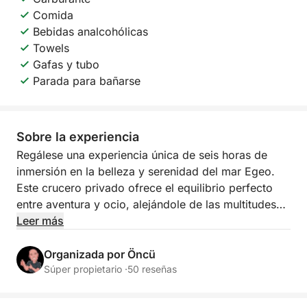
Comida
Bebidas analcohólicas
Towels
Gafas y tubo
Parada para bañarse
Sobre la experiencia
Regálese una experiencia única de seis horas de
inmersión en la belleza y serenidad del mar Egeo.
Este crucero privado ofrece el equilibrio perfecto
entre aventura y ocio, alejándole de las multitudes
para descubrir la verdadera esencia del
Leer más
Mediterráneo. Es un viaje dedicado a un servicio de
alta gama, paisajes naturales impresionantes y una
Organizada por Öncü
gastronomía excepcional.
Súper propietario ·
50 reseñas
El día se estructura en torno a tres paradas