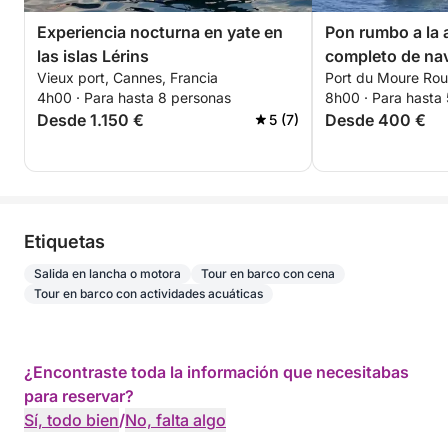
Experiencia nocturna en yate en
Pon rumbo a la a
las islas Lérins
completo de na
Vieux port, Cannes, Francia
Port du Moure Rou
auténtica en Ca
4h00 · Para hasta 8 personas
8h00 · Para hasta
un velero.
Desde 1.150 €
Desde 400 €
5 (7)
Etiquetas
Salida en lancha o motora
Tour en barco con cena
Tour en barco con actividades acuáticas
¿Encontraste toda la información que necesitabas
para reservar?
Sí, todo bien
/
No, falta algo