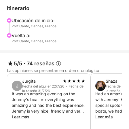
Hasta 9 personas pueden participar en esta
Itinerario
excursión.
Ubicación de inicio:
Port Canto, Cannes, France
Con 20 años de experiencia como cocinero en la
marina mercante, les doy la bienvenida a bordo para
Vuelta a:
un día agradable de relax, explorando la costa y
Port Canto, Cannes, France
disfrutando de una deliciosa comida.
🛟 Equipo a bordo: barbacoa, paddle surf, aletas,
5/5
·
74 reseñas
máscara, tubo de snorkel y flotador.
Las opiniones se presentan en orden cronológico
Jurgita
Shaza
Para cualquier pregunta o más información,
J
Fecha del alquiler 22/7/26 · Fecha de
Fecha del alqu
contáctenme por mensaje privado en Click&Boat.
la reseña 31/7/26
la reseña 21/7
It was an amazing evening on the
Had an amazing d
Jeremy's boat ☺️ everything was
with Jeremy! He took me to some
¡Nos vemos pronto para una maravillosa aventura en
amazing and had the best experience.
special spots wit
el mar!
Jeremy is very nice, friendly and very
boats, we had the
welcoming. Thank you
Leer más
highly recommend 
Leer más
Jeremy