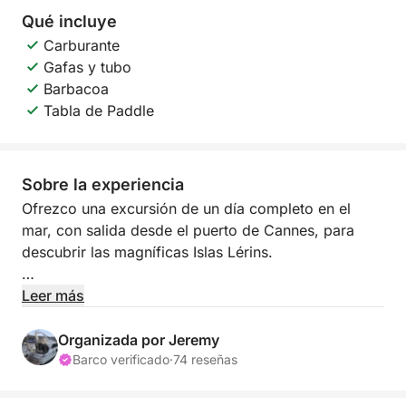
Qué incluye
Carburante
Gafas y tubo
Barbacoa
Tabla de Paddle
Sobre la experiencia
Ofrezco una excursión de un día completo en el
mar, con salida desde el puerto de Cannes, para
descubrir las magníficas Islas Lérins.
En el programa: sol, aguas turquesas, paddle surf,
Leer más
snorkel y, quizás, un paseo por las islas al final del
día.
Organizada por Jeremy
Barco verificado
·
74 reseñas
Todo esto sin coste adicional: patrón y combustible
incluidos 😉