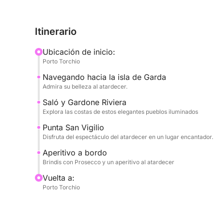
refinado ambiente. Admiraremos la histórica Rivie
cálidos colores, y la espléndida Punta San Vigilio
Itinerario
sumerge majestuosamente en el lago, creando un
parada será una oportunidad para admirar la belle
Ubicación de inicio:
magia del crepúsculo.
Porto Torchio
Navegando hacia la isla de Garda
A bordo, cada detalle está pensado para su máxi
Admira su belleza al atardecer.
una deliciosa botella de Prosecco para brindar por
delicioso refrigerio para acompañar su aperitivo
Saló y Gardone Riviera
Explora las costas de estos elegantes pueblos iluminados
refrescarse y un equipo de música para acompañar
ambiente perfecto. Una experiencia completa, ide
Punta San Vigilio
la auténtica belleza del lago de Garda al atardece
Disfruta del espectáculo del atardecer en un lugar encantador.
Aperitivo a bordo
Brindis con Prosecco y un aperitivo al atardecer
Vuelta a:
Porto Torchio