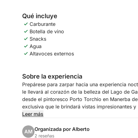
Qué incluye
Carburante
Botella de vino
Snacks
Agua
Altavoces externos
Sobre la experiencia
Prepárese para zarpar hacia una experiencia noct
le llevará al corazón de la belleza del Lago de Ga
desde el pintoresco Porto Torchio en Manerba de
exclusiva que le brindará vistas impresionantes 
Leer más
Nuestro itinerario le llevará a navegar hacia la s
lago, con su suntuosa villa que se refleja en las
Organizada por Alberto
AM
continuaremos hacia el elegante Salò, con su orill
2 reseñas