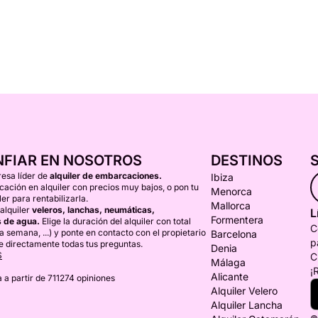
NFIAR EN NOSOTROS
DESTINOS
esa líder de
alquiler de embarcaciones.
Ibiza
ción en alquiler con precios muy bajos, o pon tu
Menorca
er para rentabilizarla.
Mallorca
alquiler
veleros, lanchas, neumáticas,
L
Formentera
 de agua.
Elige la duración del alquiler con total
C
una semana, ...) y ponte en contacto con el propietario
Barcelona
p
e directamente todas tus preguntas.
Denia
S
C
Málaga
¡
Alicante
 a partir de 711274 opiniones
Alquiler Velero
Alquiler Lancha