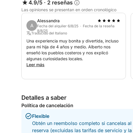
4.9/5
·
2 reseñas
Las opiniones se presentan en orden cronológico
Alessandra
A
Fecha del alquiler 6/8/25 · Fecha de la reseña
8/8/25
Traducido del Italiano
Una experiencia muy bonita y divertida, incluso
para mi hija de 4 años y medio. Alberto nos
enseñó los pueblos costeros y nos explicó
algunas curiosidades locales.
Leer más
Detalles a saber
Política de cancelación
Flexible
Obtén un reembolso completo si cancelas al 
reserva (excluidas las tarifas de servicio y l