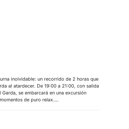
urna inolvidable: un recorrido de 2 horas que
rda al atardecer. De 19:00 a 21:00, con salida
l Garda, se embarcará en una excursión
y momentos de puro relax.
ugestiva Isola del Garda, la más grande del
 doradas aguas del atardecer. Después,
a iluminada por las luces del atardecer y su