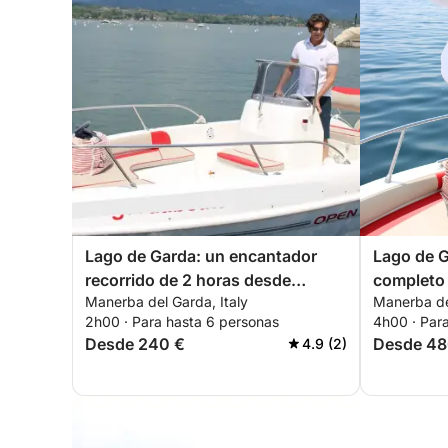
Lago de Garda: un encantador
Lago de G
recorrido de 2 horas desde
completo
Manerba del Garda, Italy
Manerba del
Manerba
Manerba
2h00 · Para hasta 6 personas
4h00 · Par
Desde 240 €
Desde 48
4.9 (2)