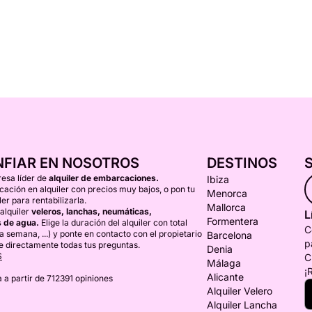
NFIAR EN NOSOTROS
DESTINOS
esa líder de
alquiler de embarcaciones.
Ibiza
ción en alquiler con precios muy bajos, o pon tu
Menorca
er para rentabilizarla.
Mallorca
alquiler
veleros, lanchas, neumáticas,
L
Formentera
 de agua.
Elige la duración del alquiler con total
C
una semana, ...) y ponte en contacto con el propietario
Barcelona
p
e directamente todas tus preguntas.
Denia
S
C
Málaga
¡
Alicante
 a partir de 712391 opiniones
Alquiler Velero
Alquiler Lancha