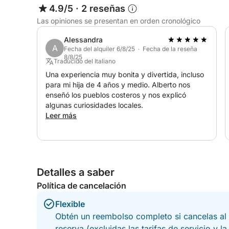
4.9/5
·
2 reseñas
Las opiniones se presentan en orden cronológico
Alessandra
A
Fecha del alquiler 6/8/25 · Fecha de la reseña
8/8/25
Traducido del Italiano
Una experiencia muy bonita y divertida, incluso
para mi hija de 4 años y medio. Alberto nos
enseñó los pueblos costeros y nos explicó
algunas curiosidades locales.
Leer más
Detalles a saber
Política de cancelación
Flexible
Obtén un reembolso completo si cancelas al 
reserva (excluidas las tarifas de servicio y l