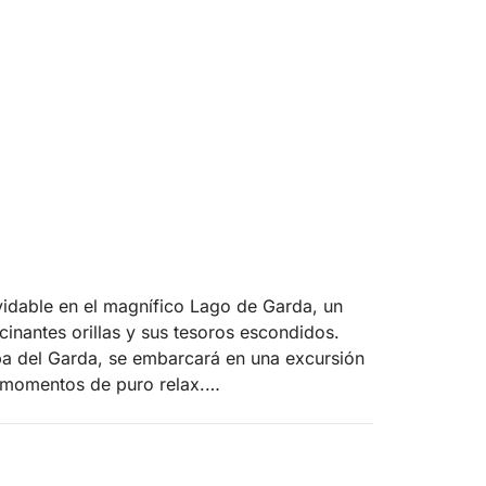
vidable en el magnífico Lago de Garda, un
scinantes orillas y sus tesoros escondidos.
ba del Garda, se embarcará en una excursión
y momentos de puro relax.
ugerente Isola del Garda, la más grande del
lejan en el agua. Después, continuaremos hacia