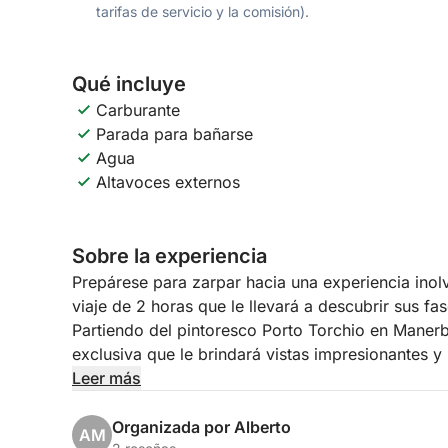
tarifas de servicio y la comisión).
Qué incluye
Carburante
Parada para bañarse
Agua
Altavoces externos
Sobre la experiencia
Prepárese para zarpar hacia una experiencia inol
viaje de 2 horas que le llevará a descubrir sus fa
Partiendo del pintoresco Porto Torchio en Maner
exclusiva que le brindará vistas impresionantes 
Leer más
Nuestro itinerario le llevará a navegar hacia la s
lago, con su suntuosa villa y jardines que se ref
Organizada por Alberto
AM