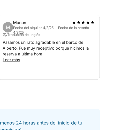
Manon
M
Fecha del alquiler 4/8/25 · Fecha de la reseña
4/8/25
Traducido del Inglés
Pasamos un rato agradable en el barco de
Alberto. Fue muy receptivo porque hicimos la
reserva a última hora.
Leer más
menos 24 horas antes del inicio de tu
a comisión).