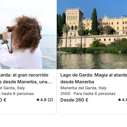
arda: el gran recorrido
Lago de Garda: Magia al atard
as desde Manerba, una
desde Manerba
 Garda, Italy
Manerba del Garda, Italy
ia inolvidable
a hasta 6 personas
2h00 · Para hasta 6 personas
0 €
Desde 260 €
4.9 (2)
4.