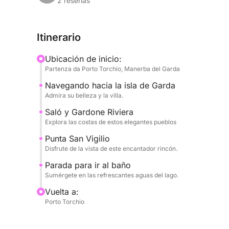
el elegante Salò, con su orilla del lago y su ambi
2 reseñas
del Gardone, famosa por el Vittoriale degli Italian
paradisíaco con su villa del siglo XVI y su encan
Itinerario
oportunidad para admirar la belleza única de esto
Ubicación de inicio:
Durante el recorrido, habrá una refrescante parad
Partenza da Porto Torchio, Manerba del Garda
del lago, un momento perfecto para sumergirse y d
Navegando hacia la isla de Garda
bordo, dispondrá de abundante agua para refres
Admira su belleza y la villa.
su viaje con su música favorita, creando el ambie
para quienes buscan relajación, belleza y disfrut
Saló y Gardone Riviera
Explora las costas de estos elegantes pueblos
poco tiempo.
Punta San Vigilio
Disfrute de la vista de este encantador rincón.
Parada para ir al baño
Sumérgete en las refrescantes aguas del lago.
Vuelta a:
Porto Torchio