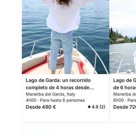
Lago de Garda: un recorrido
Lago de G
completo de 4 horas desde
de 6 hor
Manerba del Garda, Italy
Manerba del
Manerba
experienc
4h00 · Para hasta 6 personas
6h00 · Par
Desde 480 €
Desde 72
4.9 (2)