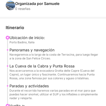
la leyenda se funden con la belleza salvaje de la
Organizada por Samuele
naturaleza.
0 reseñas
Navegaremos con estilo y comodidad por la costa,
explorando calas secretas y admirando de cerca los
Itinerario
majestuosos farallones y cuevas que esculpen el
promontorio. Podrá relajarse bajo el sol en nuestra
Ubicación de inicio:
Porto Badino, Italia
espaciosa terraza, practicar snorkel en aguas
cristalinas y divertirse con nuestras tablas de paddle
Panoramas y navegación
surf y botes inflables, todo en un ambiente de puro
Navegaremos a lo largo de la costa de Terracina, para luego llegar
a la zona de San Felice Circeo.
lujo y serenidad.
La Cueva de la Cabra y Punta Rossa
Nos acercaremos a la evocadora Grotta delle Capre (Cueva del
Esta excursión está diseñada para brindarle una
Capre), un lugar único y fascinante. Continuaremos hacia Punta
experiencia paradisíaca, con paradas para nadar y
Rossa, una zona famosa por sus colores y aguas cristalinas.
una atmósfera de ensueño. A bordo, todas sus
Paradas y actividades
necesidades estarán cubiertas: podrá disfrutar de
Durante el recorrido haremos varias paradas en el mar para que
una botella de champán y escuchar su música
puedas hacer snorkel, utilizar el SUP y los inflables o simplemente
nadar y relajarte.
favorita gracias al equipo de música, mientras
disfruta de una de las vistas más evocadoras del
Vuelta a: