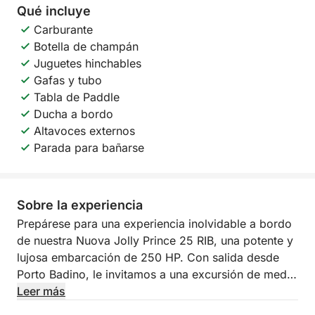
Qué incluye
Carburante
Botella de champán
Juguetes hinchables
Gafas y tubo
Tabla de Paddle
Ducha a bordo
Altavoces externos
Parada para bañarse
Sobre la experiencia
Prepárese para una experiencia inolvidable a bordo
de nuestra Nuova Jolly Prince 25 RIB, una potente y
lujosa embarcación de 250 HP. Con salida desde
Porto Badino, le invitamos a una excursión de medio
día diseñada para descubrir las maravillas del
Leer más
promontorio del Circeo, un lugar donde la historia y