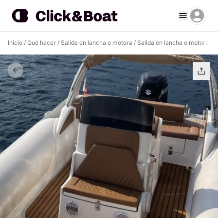
Inicio
/
Qué hacer
/
Salida en lancha o motora
/
Salida en lancha o motora Po