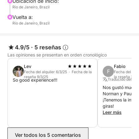
relajado a bordo, cada momento se siente especial.
Ubicación de inicio:
Rio de Janeiro, Brazil
Le facilitamos disfrutar de la simplicidad, el paisaje
y la serenidad.
Vuelta a:
Rio de Janeiro, Brazil
4.9/5
·
5 reseñas
Las opiniones se presentan en orden cronológico
Lev
Fabio
F
Fecha del alquiler 6/3/25 · Fecha de la
Fecha del alq
reseña 9/3/25
la reseña 21/4
Traducido del Po
So good experience!!!
Nos gustó mucho, 
Norman y Paulo f
¡Tenemos la inten
giras!
Leer más
Ver todos los 5 comentarios