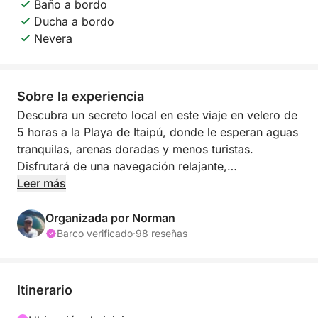
Baño a bordo
Ducha a bordo
Nevera
Sobre la experiencia
Descubra un secreto local en este viaje en velero de
5 horas a la Playa de Itaipú, donde le esperan aguas
tranquilas, arenas doradas y menos turistas.
Disfrutará de una navegación relajante,
impresionantes vistas de la costa de Río y tiempo de
Leer más
sobra para nadar o relajarse en la playa. Es una
escapada refrescante que le hará sentir como en un
Organizada por Norman
mundo aparte de la ciudad.
Barco verificado
·
98 reseñas
Este tour es perfecto para quienes buscan paz y una
conexión más cercana con la naturaleza de Río. Con
Itinerario
el suave movimiento de la vela y un ambiente