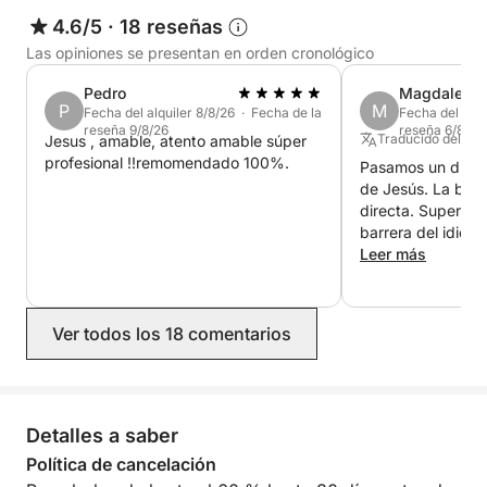
4.6/5
·
18 reseñas
Las opiniones se presentan en orden cronológico
Pedro
Magdalena
P
M
Fecha del alquiler 8/8/26 · Fecha de la
Fecha del alqu
reseña 9/8/26
reseña 6/8/26
Traducido del Al
Jesus , amable, atento amable súper
profesional !!remomendado 100%.
Pasamos un día fa
de Jesús. La bie
directa. Superamo
barrera del idiom
de traducción y un
Leer más
relación calidad-
Nos devolvieron e
problema. ¡Nos encantaría volver a
Ver todos los 18 comentarios
reservar el barco 
Detalles a saber
Política de cancelación