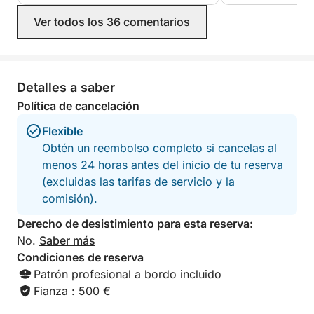
es su equilibrio entre sencillez y versatilidad. El
barco es fácil de manejar, eficiente y cómodo,
Ver todos los 36 comentarios
perfecto tanto para un crucero relajado como para
momentos de diversión en el agua.
Detalles a saber
Gracias a la experiencia y la excelente comunicación
de Joaquim, todo fluye a la perfección desde el
Política de cancelación
principio, con consejos útiles que te guiarán a los
Flexible
mejores lugares del día.
Obtén un reembolso completo si cancelas al
menos 24 horas antes del inicio de tu reserva
Esta es una escapada de día completo que combina
(excluidas las tarifas de servicio y la
exploración, diversión y total libertad: la Costa
comisión).
Brava como debe ser.
Derecho de desistimiento para esta reserva:
No.
Saber más
Condiciones de reserva
Patrón profesional a bordo incluido
Fianza : 500 €