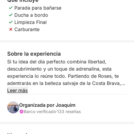
Parada para bañarse
Ducha a bordo
Limpieza Final
Carburante
Sobre la experiencia
Si tu idea del día perfecto combina libertad,
descubrimiento y un toque de adrenalina, esta
experiencia lo reúne todo. Partiendo de Roses, te
adentrarás en la belleza salvaje de la Costa Brava,
donde calas escondidas, aguas cristalinas y
Leer más
extensas playas te invitan a explorar a tu propio
ritmo.
Organizada por Joaquim
Barco verificado
·
133 reseñas
Con un día completo por delante, no hay prisa. Tu
itinerario es totalmente personalizado: lo planificarás
directamente con Joaquim antes de la salida,