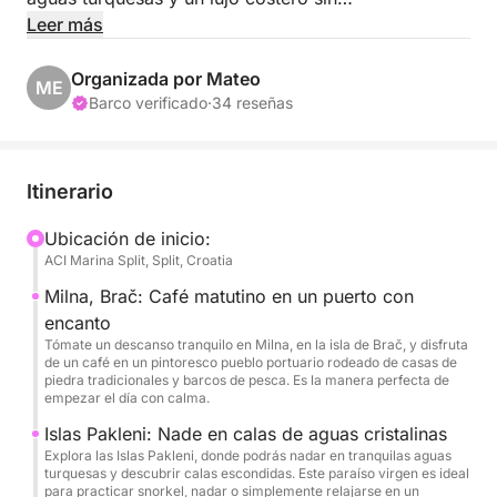
complicaciones.
Leer más
Tu día comienza con una tranquila pausa para tomar
Organizada por Mateo
ME
un café en Milna, un pueblo portuario de postal en la
Barco verificado
·
34 reseñas
isla de Brač, donde las casas de piedra y las
estrechas callejuelas encarnan el auténtico encanto
mediterráneo. Desde allí, navegarás hacia las
Itinerario
soñadoras Islas Pakleni, un conjunto de islas
esmeralda y calas escondidas donde el agua es tan
Ubicación de inicio:
ACI Marina Split, Split, Croatia
cristalina que invita a nadar y bucear sin parar en
completa serenidad.
Milna, Brač: Café matutino en un puerto con
encanto
Al acercarse el mediodía, tu patrón te llevará a un
Tómate un descanso tranquilo en Milna, en la isla de Brač, y disfruta
de un café en un pintoresco pueblo portuario rodeado de casas de
lugar costero muy apreciado por los lugareños,
piedra tradicionales y barcos de pesca. Es la manera perfecta de
donde el marisco fresco, el aceite de oliva dorado y
empezar el día con calma.
los vinos de la isla realzan lo mejor de la
Islas Pakleni: Nade en calas de aguas cristalinas
gastronomía dálmata. Tras un almuerzo relajado, el
Explora las Islas Pakleni, donde podrás nadar en tranquilas aguas
turquesas y descubrir calas escondidas. Este paraíso virgen es ideal
ritmo de la tarde lo decides tú mismo: ya sea que
para practicar snorkel, nadar o simplemente relajarse en un