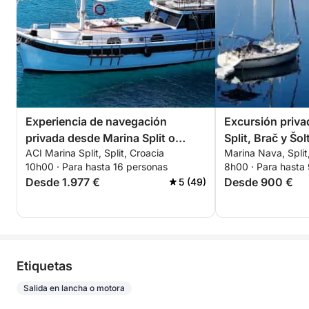
Experiencia de navegación
Excursión priva
privada desde Marina Split o
Split, Brač y Šol
ACI Marina Split, Split, Croacia
Marina Nava, Split
Podstrana hasta la isla de Brac
10h00 · Para hasta 16 personas
8h00 · Para hasta
Desde 1.977 €
Desde 900 €
5 (49)
Etiquetas
Salida en lancha o motora