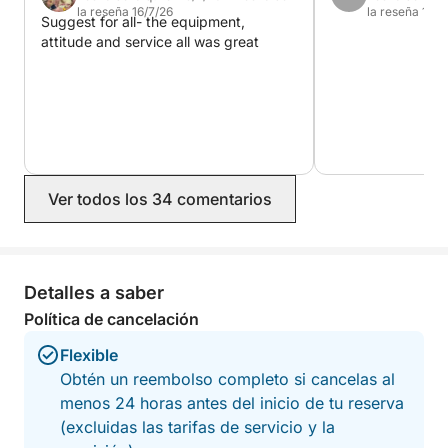
recuerdos inolvidables en la deslumbrante costa
la reseña 16/7/26
la reseña 14/7
Suggest for all- the equipment,
adriática de Croacia.
attitude and service all was great
Ver todos los 34 comentarios
Detalles a saber
Política de cancelación
Flexible
Obtén un reembolso completo si cancelas al
menos 24 horas antes del inicio de tu reserva
(excluidas las tarifas de servicio y la