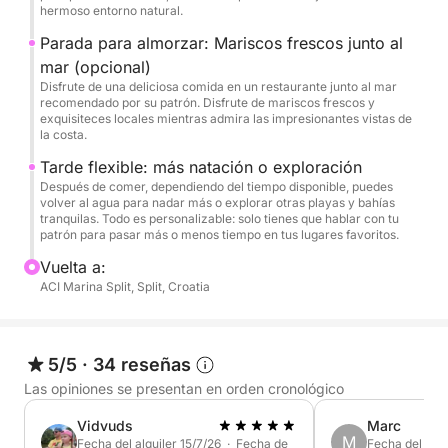
prefieras disfrutar del sol, sumergirte en aguas
hermoso entorno natural.
cristalinas o aventurarte a explorar los rincones más
Parada para almorzar: Mariscos frescos junto al
tranquilos e vírgenes de la costa.
mar (opcional)
Disfrute de una deliciosa comida en un restaurante junto al mar
Con total flexibilidad, puedes adaptar cada
recomendado por su patrón. Disfrute de mariscos frescos y
exquisiteces locales mientras admira las impresionantes vistas de
momento a tu estado de ánimo e intereses
la costa.
simplemente compartiendo tus deseos con el
Tarde flexible: más natación o exploración
patrón, lo que garantiza una escapada de isla en isla
Después de comer, dependiendo del tiempo disponible, puedes
verdaderamente personalizada. Reserva ahora para
volver al agua para nadar más o explorar otras playas y bahías
tranquilas. Todo es personalizable: solo tienes que hablar con tu
asegurar tu plaza y crear recuerdos inolvidables en
patrón para pasar más o menos tiempo en tus lugares favoritos.
la deslumbrante costa adriática de Croacia.
Vuelta a:
ACI Marina Split, Split, Croatia
Con total flexibilidad, puedes adaptar cada
momento a tu estado de ánimo e intereses
simplemente compartiendo tus deseos con el
5/5
·
34 reseñas
patrón, lo que garantiza una escapada de isla en isla
verdaderamente personalizada.
Las opiniones se presentan en orden cronológico
Vidvuds
Marc
Reserva ahora para asegurar tu plaza y crear
M
Fecha del alquiler 15/7/26 · Fecha de
Fecha del alqu