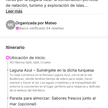
de natación, turismo y exploración de islas.
Leer más
Saliendo del puerto de tu elección, navegarás por
aguas cristalinas hacia una de las maravillas
Organizada por Mateo
ME
naturales más famosas de Croacia: la Laguna Azul,
Barco verificado
·
34 reseñas
cerca de la isla de Budikovac. Este lugar es ideal
para practicar snorkel, nadar y simplemente
disfrutar de la serenidad de un mar azul cristalino
Itinerario
rodeado de naturaleza virgen.
Ubicación de inicio:
ACI Marina Split, Split, Croatia
La aventura continúa mientras tu patrón te guía a
través de una serie de paradas idílicas, que incluyen
Laguna Azul – Sumérgete en la dicha turquesa
calas escondidas, playas tranquilas y encantadores
Tu viaje comienza en la famosa Laguna Azul, cerca de la isla
Budikovac, donde tendrás tiempo de sobra para nadar, hacer
pueblos isleños. Tendrás tiempo para nadar en
snorkel y tomar el sol. Las aguas cristalinas y la tranquilidad del
bahías recónditas, disfrutar de un refrigerio a bordo
entorno lo convierten en el lugar perfecto para relajarse y disfrutar
de la belleza del Adriático.
o desembarcar para explorar la cultura local.
Parada para almorzar: Sabores frescos junto al
Alrededor del mediodía, puedes optar por almorzar
mar (opcional)