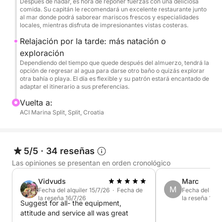
Después de nadar, es hora de reponer fuerzas con una deliciosa
en un restaurante junto al mar en una de las islas
comida. Su capitán le recomendará un excelente restaurante junto
cercanas. Tu experimentado patrón te recomendará
al mar donde podrá saborear mariscos frescos y especialidades
locales, mientras disfruta de impresionantes vistas costeras.
un lugar perfecto para degustar marisco fresco y
cocina tradicional dálmata.
Relajación por la tarde: más natación o
exploración
Ya sea que estés descansando en la cubierta,
Dependiendo del tiempo que quede después del almuerzo, tendrá la
opción de regresar al agua para darse otro baño o quizás explorar
flotando en aguas color turquesa o descubriendo
otra bahía o playa. El día es flexible y su patrón estará encantado de
una cala escondida, este tour te ofrece relajación y
adaptar el itinerario a sus preferencias.
aventura a partes iguales.
Vuelta a:
ACI Marina Split, Split, Croatia
Reserva tu plaza hoy mismo y disfruta de lo mejor
de la costa croata desde la comodidad de tu barco
privado: momentos inolvidables garantizados.
5/5
·
34 reseñas
Las opiniones se presentan en orden cronológico
Vidvuds
Marc
M
Fecha del alquiler 15/7/26 · Fecha de
Fecha del alqu
la reseña 16/7/26
la reseña 14/7
Suggest for all- the equipment,
attitude and service all was great