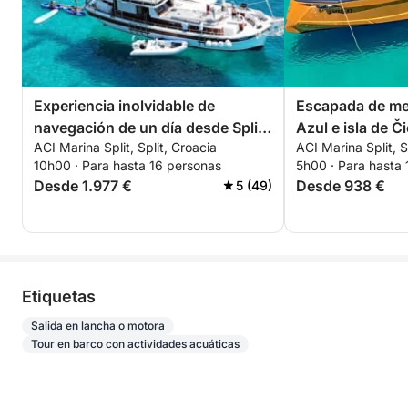
Experiencia inolvidable de
Escapada de me
navegación de un día desde Split
Azul e isla de Č
ACI Marina Split, Split, Croacia
ACI Marina Split, S
a la isla de Hvar o desde Hvar a la
10h00 · Para hasta 16 personas
5h00 · Para hasta
isla de Pakleni
Desde 1.977 €
Desde 938 €
5 (49)
Etiquetas
Salida en lancha o motora
Tour en barco con actividades acuáticas