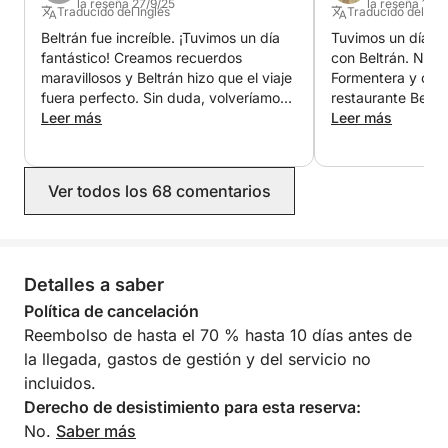
la reseña 27/9/25
la reseña 18/9
Traducido del Inglés
Traducido del Ing
abonarán directamente en el puerto.
Beltrán fue increíble. ¡Tuvimos un día
Tuvimos un día f
fantástico! Creamos recuerdos
con Beltrán. Nav
¡Vive Ibiza desde una perspectiva única! Ponte en
maravillosos y Beltrán hizo que el viaje
Formentera y com
contacto con nosotros a través de Click&Boat hoy
fuera perfecto. Sin duda, volveríamos
restaurante Beso
mismo para reservar tu aventura de navegación
a reservar.
Leer más
dimos un chapuzó
Leer más
tablas de paddle 
privada y auténtica.
esnórqueles. Belt
nos hizo sentir c
Ver todos los 68 comentarios
pasamos genial! ¡G
Detalles a saber
Política de cancelación
Reembolso de hasta el 70 % hasta 10 días antes de
la llegada, gastos de gestión y del servicio no
incluidos.
Derecho de desistimiento para esta reserva:
No.
Saber más