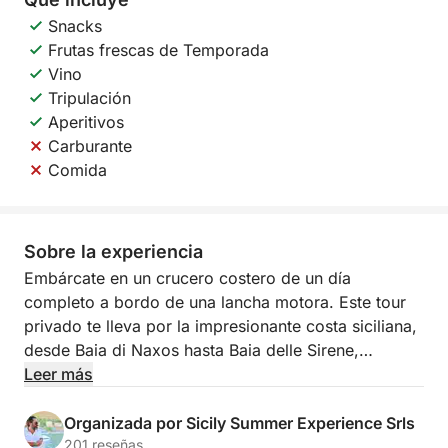
Snacks
Frutas frescas de Temporada
Vino
Tripulación
Aperitivos
Carburante
Comida
Sobre la experiencia
Embárcate en un crucero costero de un día
completo a bordo de una lancha motora. Este tour
privado te lleva por la impresionante costa siciliana,
desde Baia di Naxos hasta Baia delle Sirene,
ofreciendo vistas impresionantes y joyas ocultas.
Leer más
Relájate y disfruta de la belleza del mar mientras
Organizada por Sicily Summer Experience Srls
descubres lugares pintorescos como la Grotta
201 reseñas