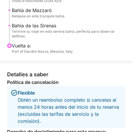
Visita la fascinante Gruta Azul
- Bahía delle Sirene
Bahía de Mazzarò
Parada opcional en un restaurante: experimente la
Relájese en esta tranquila bahía
auténtica cocina siciliana en un restaurante junto al
Bahía de las Sirenas
mar (no incluido).
Termine su viaje en esta serena bahía, perfecta para observar
delfines.
¡Siéntete libre de traer tu propia comida a bordo!
Vuelta a:
Port of Giardini Naxos, Messina, Italy
Detalles a saber
Política de cancelación
Flexible
Obtén un reembolso completo si cancelas al
menos 24 horas antes del inicio de tu reserva
(excluidas las tarifas de servicio y la
comisión).
Derecho de desistimiento para esta reserva: