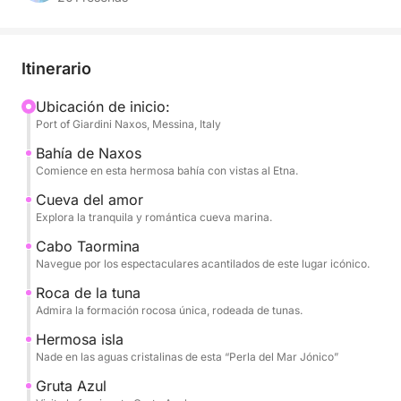
dell'Amore, Capo Taormina e Isola Bella.
A lo largo del día, disfrutarás de frutas de
Itinerario
temporada, aperitivos y champán, mientras
escuchas tu música favorita a través del sistema de
Ubicación de inicio:
Port of Giardini Naxos, Messina, Italy
sonido del barco. El capitán y la tripulación
profesionales te garantizarán un viaje tranquilo y
Bahía de Naxos
seguro, permitiéndote desconectar por completo.
Comience en esta hermosa bahía con vistas al Etna.
Cueva del amor
El tour incluye:
Explora la tranquila y romántica cueva marina.
- Baia di Naxos
Cabo Taormina
Navegue por los espectaculares acantilados de este lugar icónico.
- Gruta dell'Amore
Roca de la tuna
- Cabo Taormina
Admira la formación rocosa única, rodeada de tunas.
- Escoglio del Ficodindia
Hermosa isla
- Isla Bella
Nade en las aguas cristalinas de esta “Perla del Mar Jónico”
- Gruta Azzurra
- Bahía de Mazzaró
Gruta Azul