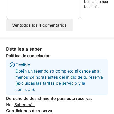
buscando nuestro
del personal. El registro fue
Leer más
apresurado y no h
emergencia a bor
nevera sin acumulad
Ver todos los 4 comentarios
actividades eran c
ofrecido. Un poc
tenido experienc
otros lugares.
Detalles a saber
Política de cancelación
Flexible
Obtén un reembolso completo si cancelas al
menos 24 horas antes del inicio de tu reserva
(excluidas las tarifas de servicio y la
comisión).
Derecho de desistimiento para esta reserva:
No.
Saber más
Condiciones de reserva