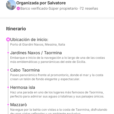
quienes desean pasar un día completo disfrutando
Organizada por Salvatore
del mar, la relajación y paisajes inolvidables.
Barco verificado
·
Súper propietario ·
72 reseñas
La navegación comienza hacia Capo Taormina e
Isola Bella, símbolos icónicos de esta costa, donde
Itinerario
el mar cristalino se encuentra con un paisaje
espectacular y atemporal. Aquí, la costa ofrece
Ubicación de inicio:
Porto di Giardini Naxos, Messina, Italia
colores intensos, calas pintorescas y vistas
perfectas para nadar o disfrutar del mar en
Jardines Naxos / Taormina
completa relajación.
Embarque e inicio de la navegación a lo largo de una de las costas
más emblemáticas y panorámicas del este de Sicilia.
El recorrido continúa hacia Mazzarò y la espléndida
Cabo Taormina
Paseo panorámico frente al promontorio, donde el mar y la costa
Bahía Atlantis, también conocida como la Bahía de
crean un telón de fondo elegante y espectacular.
las Sirenas, un rincón exclusivo y refinado donde la
Hermosa isla
naturaleza se funde con la elegancia de la bahía. Las
Haz una parada en uno de los lugares más famosos de Taormina,
aguas cristalinas y el entorno apartado hacen de
perfecto para admirar sus aguas cristalinas y sus paisajes únicos.
esta parada un lugar especialmente evocador
Mazzarò
durante el día.
Navegue por la bahía con vistas a la costa de Taormina, disfrutando
de unas vistas refinadas y un ambiente exclusivo.