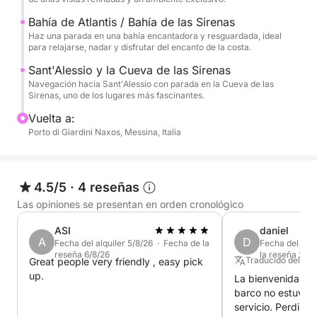
Finalmente, llegamos a Sant'Alessio, pasando por la
Bahía de Atlantis / Bahía de las Sirenas
pintoresca Grotta delle Sirene, un lugar lleno de
Haz una parada en una bahía encantadora y resguardada, ideal
encanto y atmósfera. La excursión incluye paradas
para relajarse, nadar y disfrutar del encanto de la costa.
para nadar, relajarse y practicar esnórquel antes de
Sant'Alessio y la Cueva de las Sirenas
regresar tras un día completo dedicado a descubrir
Navegación hacia Sant'Alessio con parada en la Cueva de las
Sirenas, uno de los lugares más fascinantes.
el mar más hermoso de la costa de Taormina.
Vuelta a:
Porto di Giardini Naxos, Messina, Italia
4.5/5
·
4 reseñas
Las opiniones se presentan en orden cronológico
ASI
daniel
A
D
Fecha del alquiler 5/8/26 · Fecha de la
Fecha del alqu
reseña 6/8/26
la reseña 23/7
Traducido del Fr
Great people very friendly , easy pick
up.
La bienvenida y l
barco no estuviero
servicio. Perdimos mucho tiempo