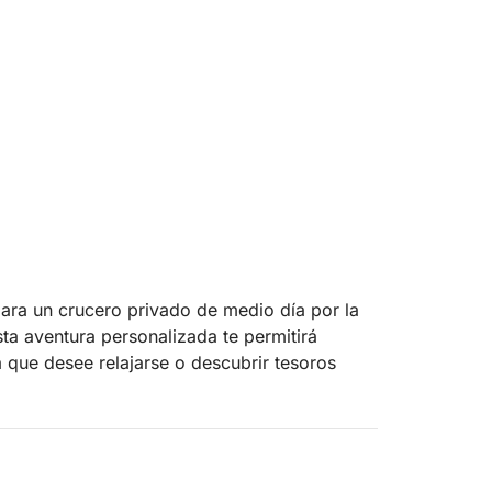
ara un crucero privado de medio día por la
a aventura personalizada te permitirá
a que desee relajarse o descubrir tesoros
frutará de impresionantes vistas de la costa
la playa de La Mata, nada en las cristalinas