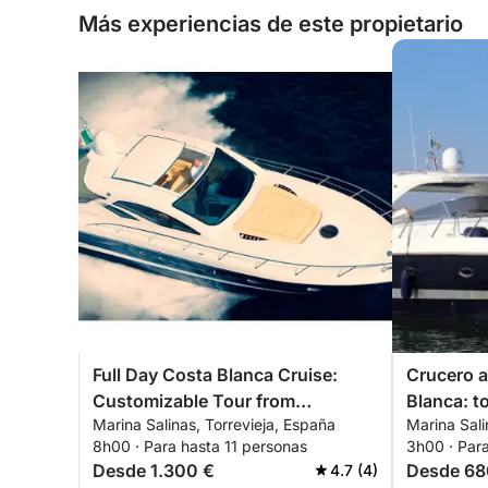
Más experiencias de este propietario
Full Day Costa Blanca Cruise:
Crucero a
Customizable Tour from
Blanca: t
Marina Salinas, Torrevieja, España
Marina Sali
Torrevieja to La Manga and
personali
8h00 · Para hasta 11 personas
3h00 · Para
Tabarca
La Manga
Desde 1.300 €
Desde 68
4.7 (4)