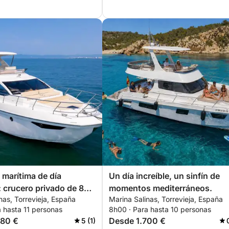
marítima de día
Un día increíble, un sinfín de
 crucero privado de 8
momentos mediterráneos.
nas, Torrevieja, España
Marina Salinas, Torrevieja, España
de Marina Salinas
 hasta 11 personas
8h00 · Para hasta 10 personas
980 €
Desde 1.700 €
5 (1)