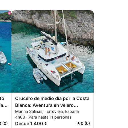
to
Crucero de medio día por la Costa
ia
Blanca: Aventura en velero
Marina Salinas, Torrevieja, España
personalizada desde Torrevieja a
4h00 · Para hasta 11 personas
a
Tabarca y La Manga
Desde 1.400 €
0 (0)
0 (0)