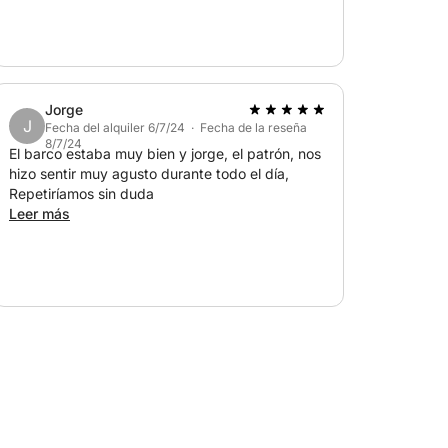
Jorge
J
Fecha del alquiler 6/7/24 · Fecha de la reseña
8/7/24
El barco estaba muy bien y jorge, el patrón, nos
hizo sentir muy agusto durante todo el día,
Repetiríamos sin duda
Leer más