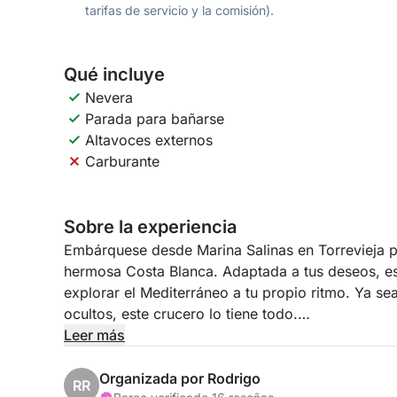
tarifas de servicio y la comisión).
Qué incluye
Nevera
Parada para bañarse
Altavoces externos
Carburante
Sobre la experiencia
Embárquese desde Marina Salinas en Torrevieja p
hermosa Costa Blanca. Adaptada a tus deseos, est
explorar el Mediterráneo a tu propio ritmo. Ya se
ocultos, este crucero lo tiene todo.
Leer más
A bordo de un barco cómodo y bien equipado, dis
y de la libertad de elegir sus paradas. Fondea en 
Organizada por Rodrigo
RR