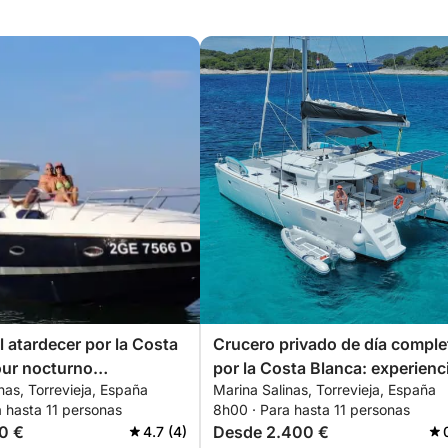
l atardecer por la Costa
Crucero privado de día comple
our nocturno
por la Costa Blanca: experienc
nas, Torrevieja, España
Marina Salinas, Torrevieja, España
zable desde Torrevieja a
de navegación personalizada
 hasta 11 personas
8h00 · Para hasta 11 personas
 y Tabarca
desde Torrevieja a Tabarca y L
0 €
Desde 2.400 €
4.7 (4)
Manga