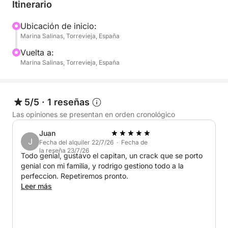
horario fijo, puedes adaptar el día al gusto de tu
Itinerario
grupo, ya sea para tomar el sol, nadar o
simplemente disfrutar de las vistas desde la
Ubicación de inicio:
Marina Salinas, Torrevieja, España
cubierta.
Vuelta a:
Este barco ofrece una configuración sencilla y
Marina Salinas, Torrevieja, España
flexible, dándote la libertad de traer tu propia
comida, bebida y cualquier otra cosa que desees
disfrutar durante el día. Es la opción perfecta para
5/5
·
1 reseñas
quienes prefieren una experiencia relajada y
Las opiniones se presentan en orden cronológico
autoguiada en el agua.
Juan
J
Fecha del alquiler 22/7/26 · Fecha de
Ya sea que estés celebrando algo especial o
la reseña 23/7/26
Todo genial, gustavo el capitan, un crack que se porto
simplemente quieras desconectar y disfrutar de la
genial con mi familia, y rodrigo gestiono todo a la
brisa marina, este crucero de un día completo desde
perfeccion. Repetiremos pronto.
Marina Salinas ofrece el entorno ideal.
Leer más