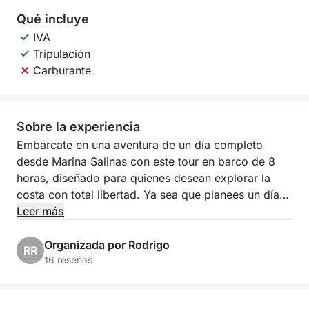
Qué incluye
IVA
Tripulación
Carburante
Sobre la experiencia
Embárcate en una aventura de un día completo
desde Marina Salinas con este tour en barco de 8
horas, diseñado para quienes desean explorar la
costa con total libertad. Ya sea que planees un día
relajado con amigos o una excursión panorámica en
Leer más
familia, esta experiencia te brinda el tiempo y el
espacio para disfrutar del Mediterráneo a tu manera.
Organizada por Rodrigo
RR
16 reseñas
Navega por la costa, fondea en bahías tranquilas y
date un refrescante baño en aguas cristalinas. Sin un