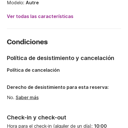
Modelo:
Autre
Potencia del motor:
221CV
Ver todas las características
Eslora:
1m
Año:
2000
Condiciones
Capacidad a bordo:
1 persona
Política de desistimiento y cancelación
Política de cancelación
Derecho de desistimiento para esta reserva:
No.
Saber más
Check-in y check-out
Hora para el check-in (alquiler de un día):
10:00