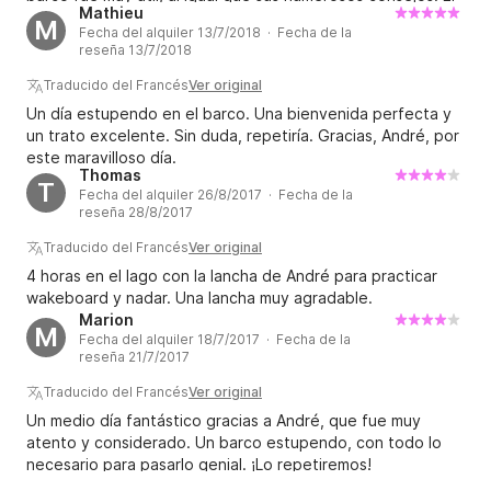
Mathieu
barco está impecable, perfecto para remolcar una tabla de
M
Fecha del alquiler 13/7/2018 · Fecha de la
wakeboard y disfrutar del magnífico Lago du Bourget. Lo
reseña 13/7/2018
recomiendo sin duda ;) Guillaume.
Traducido del Francés
Ver original
Un día estupendo en el barco. Una bienvenida perfecta y
un trato excelente. Sin duda, repetiría. Gracias, André, por
este maravilloso día.
Thomas
T
Fecha del alquiler 26/8/2017 · Fecha de la
reseña 28/8/2017
Traducido del Francés
Ver original
4 horas en el lago con la lancha de André para practicar
wakeboard y nadar. Una lancha muy agradable.
Marion
M
Fecha del alquiler 18/7/2017 · Fecha de la
reseña 21/7/2017
Traducido del Francés
Ver original
Un medio día fantástico gracias a André, que fue muy
atento y considerado. Un barco estupendo, con todo lo
necesario para pasarlo genial. ¡Lo repetiremos!