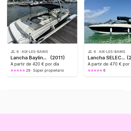
6
·
AIX-LES-BAINS
6
·
AIX-LES-BAINS
Lancha Bayliner 175 Gt 130CV
(2011)
Lancha SELECTION BOATS CRUISER CR22 140CV
(
A partir de
420 € por día
A partir de
470 € por 
29
·
Súper propietario
6