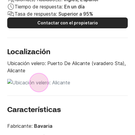
esta pasión con más personas: enseñar, guiar y 
Tiempo de respuesta:
En un día
ayudar a descubrir todo lo que ofrece este mundo 
Tasa de respuesta:
Superior a 95%
fascinante de la vela y la vida en el mar.
Contactar con el propietario
Localización
Ubicación velero:
Puerto De Alicante (varadero Sta),
Alicante
Características
Fabricante:
Bavaria