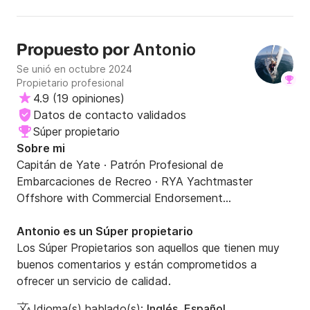
Antonio
Propuesto por
Se unió en octubre 2024
Propietario profesional
4.9
(
19 opiniones
)
Datos de contacto validados
Súper propietario
Sobre mi
Capitán de Yate · Patrón Profesional de 
Embarcaciones de Recreo · RYA Yachtmaster 
Offshore with Commercial Endorsement

Apasionado del mar, la navegación y los deportes 
Antonio es un Súper propietario
náuticos. Llevo muchos años vinculado al mundo 
Los Súper Propietarios son aquellos que tienen muy
náutico, tanto navegando como armador de 
buenos comentarios y están comprometidos a
distintos veleros.

ofrecer un servicio de calidad.
Ahora, con la experiencia acumulada, quiero compartir 
Idioma(s) hablado(s):
Inglés, Español