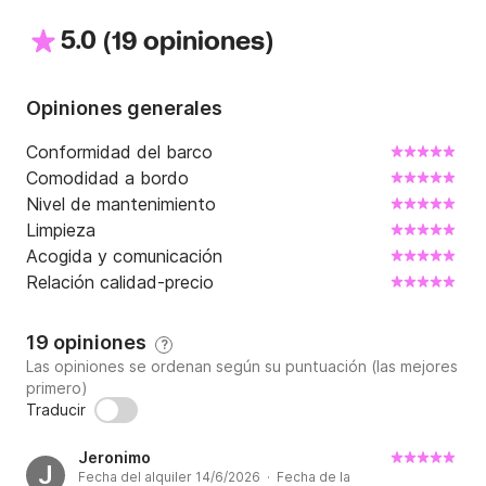
cerca del centro de la ciudad.

5.0
(
)
19 opiniones
El combustible está incluido en el precio de alquiler, 
para alquileres de travesía, el combustible se abonará 
aparte.
Opiniones generales
Conformidad del barco
Comodidad a bordo
Nivel de mantenimiento
Limpieza
Acogida y comunicación
Relación calidad-precio
19 opiniones
?
Las opiniones se ordenan según su puntuación (las mejores
primero)
Traducir
Jeronimo
J
Fecha del alquiler 14/6/2026 · Fecha de la