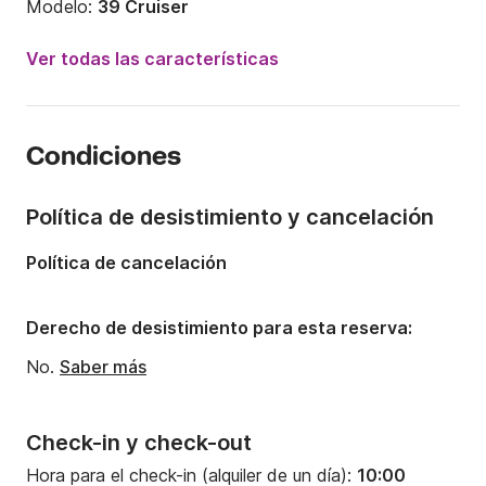
Modelo:
39 Cruiser
Año:
2007 (Reacondicionado en 2024)
Ver todas las características
Capacidad a bordo:
11 personas
Número de cabinas:
3
Condiciones
Número de camas:
6
Número de baños:
2
Política de desistimiento y cancelación
Eslora:
12m
Política de cancelación
Manga:
3.97m
Calado:
1.85m
Derecho de desistimiento para esta reserva:
Potencia del motor:
40CV
No.
Saber más
Check-in y check-out
Hora para el check-in (alquiler de un día):
10:00