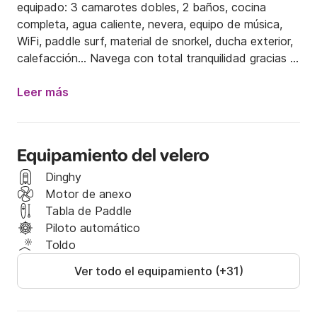
equipado: 3 camarotes dobles, 2 baños, cocina 
completa, agua caliente, nevera, equipo de música, 
WiFi, paddle surf, material de snorkel, ducha exterior, 
calefacción... Navega con total tranquilidad gracias a 
un patrón profesional y sistemas de seguridad 
actualizados.

Leer más
Este barco ha sido preparado con mimo para vivir 
experiencias únicas en pareja, en familia o con 
Equipamiento del velero
amigos. Lo utilizamos tanto para escapadas 
románticas como para salidas de aventura y 
Dinghy
travesías a Baleares. Su estabilidad y espacio lo 
Motor de anexo
hacen perfecto tanto para relajarse fondeados como 
Tabla de Paddle
para disfrutar de la navegación a vela.

Piloto automático
Toldo
¿Qué ver desde Alicante?

Ver todo el equipamiento (+31)
Salimos del puerto de Alicante, adaptamos el plan de 
forma personalizada según la duración del alquiler,  en 
menos de una hora llegamos a calas escondidas junto 