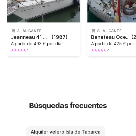
3
·
ALICANTE
8
·
ALICANTE
Jeanneau 41 Sun Legend
(1987)
Beneteau Oceanis Clipper 393
(
A partir de
493 € por día
A partir de
425 € por 
1
4
Búsquedas frecuentes
Alquiler velero Isla de Tabarca