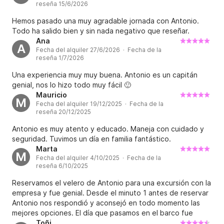
reseña 15/6/2026
Hemos pasado una muy agradable jornada con Antonio.
Todo ha salido bien y sin nada negativo que reseñar.
Ana
A
Fecha del alquiler 27/6/2026 · Fecha de la
reseña 1/7/2026
Una experiencia muy muy buena. Antonio es un capitán
genial, nos lo hizo todo muy fácil 🙂
Mauricio
M
Fecha del alquiler 19/12/2025 · Fecha de la
reseña 20/12/2025
Antonio es muy atento y educado. Maneja con cuidado y
seguridad. Tuvimos un día en familia fantástico.
Marta
M
Fecha del alquiler 4/10/2025 · Fecha de la
reseña 6/10/2025
Reservamos el velero de Antonio para una excursión con la
empresa y fue genial. Desde el minuto 1 antes de reservar
Antonio nos respondió y aconsejó en todo momento las
mejores opciones. El día que pasamos en el barco fue
estupendo y lo pasamos súper bien. Antonio fue súper
Toñi