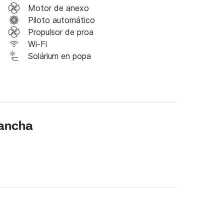
a provista de dos camas individuales.

Motor de anexo
Piloto automático
rkel sin cargo

Propulsor de proa
et sky banana etc 

Wi-Fi
Solárium en popa
nea directamente por la plataforma o enviarme un 
.

lancha