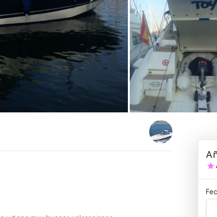
Añ
Fec