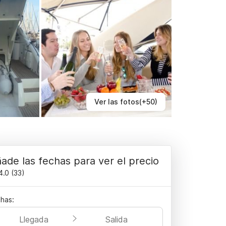
Ver las fotos(+50)
ade las fechas para ver el precio
4.0
(
33
)
has:
Llegada
Salida