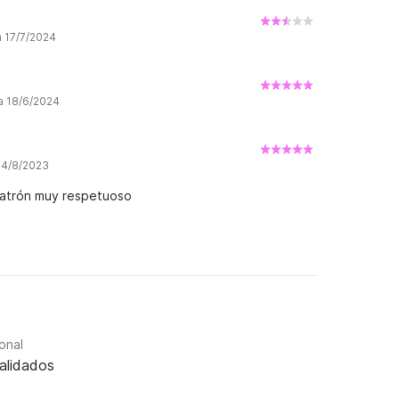
a 17/7/2024
ña 18/6/2024
a 4/8/2023
patrón muy respetuoso
onal
alidados