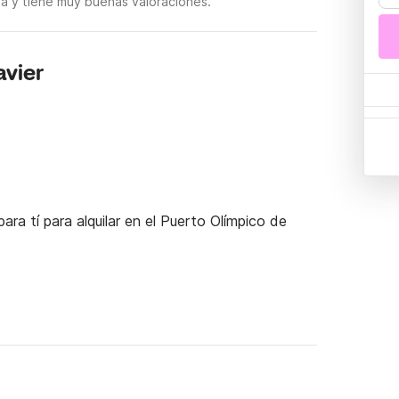
ia y tiene muy buenas valoraciones.
avier
ra tí para alquilar en el Puerto Olímpico de 
mbarcar para descubrir la región y anclar frente 
la navegación tuya, en pareja, con amigos, o 