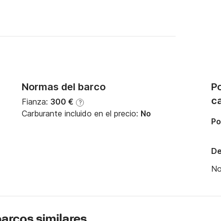
Normas del barco
Po
c
Fianza:
300 €
?
Carburante incluido en el precio:
No
Po
De
N
 barcos similares