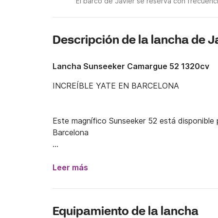
El barco de Javier se reserva con frecuenc
Descripción de la lancha de J
Lancha Sunseeker Camargue 52 1320cv
INCREÍBLE YATE EN BARCELONA 

Este magnífico Sunseeker 52 está disponible pa
Barcelona 

Su comodidad le permitirá a ti y a los tuyos, e
a las diferentes y bonitas playas 

Leer más
Confort y comodidad del yate, que harán que 
en familia sea única e innolvidable.

Equipamiento de la lancha