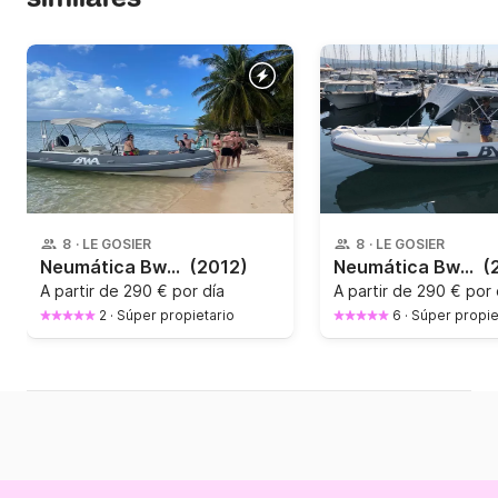
8
·
LE GOSIER
8
·
LE GOSIER
Neumática Bwa 22 Gt Sport 200CV
(2012)
Neumática Bwa 19 Gt Sport 150CV
(
A partir de
290 € por día
A partir de
290 € por 
2
·
Súper propietario
6
·
Súper propie