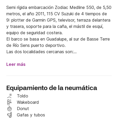
Semi rígida embarcación Zodiac Medline 550, de 5,50 
metros, el año 2011, 115 CV Suzuki de 4 tiempos de 
9: plotter de Garmin GPS, televisor, terraza delantera 
y trasera, soporte para la caña, el mástil de esquí, 
equipo de seguridad costera.

El barco se basa en Guadalupe, al sur de Basse Terre 
de Río Sens puerto deportivo.

Las dos localidades cercanas son:

El archipiélago de Les Saintes clasificados como una 
Leer más
de las bahías más bellas del mundo es una travesía 
de 30 minutos.

Equipamiento de la neumática
La costa de sotavento:

Navegue hacia la reserva Cousteau (30 minutos de 
Toldo
navegación).

Wakeboard
La vela para parte de la pesca o para ver cetáceos. 
Donut
Los cachalotes y delfines están presentes todo el 
Gafas y tubos