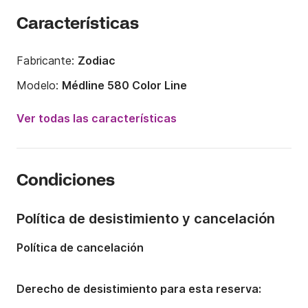
Características
Fabricante:
Zodiac
Modelo:
Médline 580 Color Line
Potencia del motor:
115CV
Ver todas las características
Eslora:
5.8m
Año:
2020
Condiciones
Capacidad a bordo:
10 personas
Política de desistimiento y cancelación
Política de cancelación
Derecho de desistimiento para esta reserva: