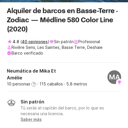
Alquiler de barcos en Basse-Terre ·
Zodiac — Médline 580 Color Line
(2020)
4.8
(
40 opiniones
)
Sin patrón
Profesional
Rivière Sens, Les Saintes, Basse Terre, Deshaie
Barco verificado
Neumática de Mika Et
MA
Amélie
10 personas
· 115 caballos
· 5.8 metros
?
Sin patrón
Tú serás el capitán del barco, por lo que es
necesaria una licencia.
Saber más