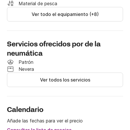
año y las ballenas jorobadas de enero a abril. 
Material de pesca
Asesoramiento sobre el enfoque técnico

Ver todo el equipamiento (+8)
En el GPS, muchas modas están marcados y la 
ballena área de observación.

Puede alquilar wakeboard, esquí acuático, banana 
Servicios ofrecidos por de la
boat, refrigerador, equipo de pesca atrás.

neumática
Las salidas 7 / 7d

Patrón
Alquiler medio día, día completo, el fin de semana, 
Nevera
semana.
Ver todos los servicios
Calendario
Añade las fechas para ver el precio