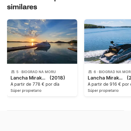
similares
5
·
BIOGRAD NA MORU
6
·
BIOGRAD NA MO
Lancha Mirakul 40 Hardtop 520CV
(2018)
Lancha Mirakul 40 Hardtop 540CV
(
A partir de
778 € por día
A partir de
916 € por 
Súper propietario
Súper propietario