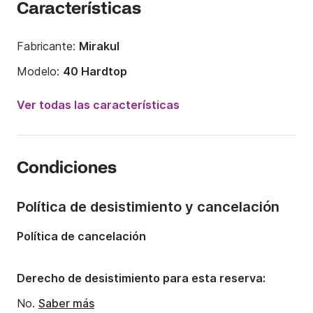
Características
Fabricante:
Mirakul
Modelo:
40 Hardtop
Potencia del motor:
520CV
Ver todas las características
Eslora:
11.99m
Año:
2017 (Reacondicionado en 2022)
Condiciones
Capacidad a bordo:
12 personas
Número de cabinas:
3
Política de desistimiento y cancelación
Número de camas:
5
Política de cancelación
Número de baños:
1
Derecho de desistimiento para esta reserva:
No.
Saber más