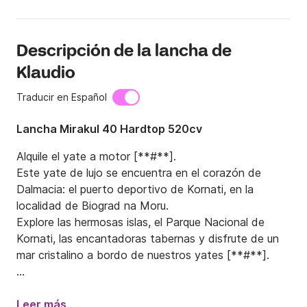
Descripción de la lancha de
Klaudio
Traducir en Español
Lancha Mirakul 40 Hardtop 520cv
Alquile el yate a motor [**#**].

Este yate de lujo se encuentra en el corazón de 
Dalmacia: el puerto deportivo de Kornati, en la 
localidad de Biograd na Moru.

Explore las hermosas islas, el Parque Nacional de 
Kornati, las encantadoras tabernas y disfrute de un 
mar cristalino a bordo de nuestros yates [**#**].

[**#**] 40 Hardtop, propulsado por dos motores 
diésel Volvo Penta de 2 x 260 CV + sistema de 
Leer más