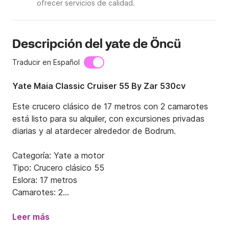
ofrecer servicios de calidad.
Descripción del yate de Öncü
Traducir en Español
Yate Maia Classic Cruiser 55 By Zar 530cv
Este crucero clásico de 17 metros con 2 camarotes 
está listo para su alquiler, con excursiones privadas 
diarias y al atardecer alrededor de Bodrum.

Categoría: Yate a motor

Tipo: Crucero clásico 55

Eslora: 17 metros

Camarotes: 2

Capacidad: 4 pasajeros

Año de construcción: 1998

Leer más