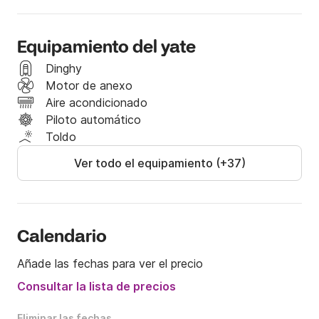
Última reforma: 2020

Motor: 2 × 265 CV Volvo

Generadores: 2 x 17,5 kW Onan

Equipamiento del yate
Aire acondicionado: 12 horas al día
Dinghy
Motor de anexo
Aire acondicionado
Piloto automático
Toldo
Ver todo el equipamiento (+37)
Calendario
Añade las fechas para ver el precio
Consultar la lista de precios
Eliminar las fechas