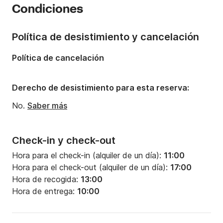
Condiciones
Tripulación:
2 miembros
Número de cabinas:
2
Política de desistimiento y cancelación
Número de camas:
4
Política de cancelación
Número de baños:
2
Potencia del motor:
530CV
Derecho de desistimiento para esta reserva:
No.
Saber más
Check-in y check-out
Hora para el check-in (alquiler de un día):
11:00
Hora para el check-out (alquiler de un día):
17:00
Hora de recogida:
13:00
Hora de entrega:
10:00