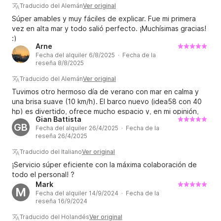
Traducido del Alemán
Ver original
Súper amables y muy fáciles de explicar. Fue mi primera
vez en alta mar y todo salió perfecto. ¡Muchísimas gracias!
:)
Arne
Fecha del alquiler 6/8/2025 · Fecha de la
reseña 8/8/2025
Traducido del Alemán
Ver original
Tuvimos otro hermoso día de verano con mar en calma y
una brisa suave (10 km/h). El barco nuevo (idea58 con 40
hp) es divertido, ofrece mucho espacio y, en mi opinión,
Gian Battista
bastante económico. Bordighera <> Niza no es un
GB
Fecha del alquiler 26/4/2025 · Fecha de la
problema, aproximadamente medio tanque, unos buenos
reseña 26/4/2025
40 litros. Reservar a través de la plataforma es fácil: se
firma un contrato rápido en el lugar, la entrega es rápida y
Traducido del Italiano
Ver original
nos vamos a la diversión y la aventura... ya sea navegando,
¡Servicio súper eficiente con la máxima colaboración de
relajándonos en una bahía, nadando o haciendo snorkel.
todo el personal! ?
¡Todos logramos repostar a la vuelta! En resumen, todo
Mark
M
salió según lo planeado. ? ¡Volveremos y luego también
Fecha del alquiler 14/9/2024 · Fecha de la
navegaremos! Gracias, Mauro, y querida Evelyn (en el
reseña 16/9/2024
lugar) ?
Traducido del Holandés
Ver original