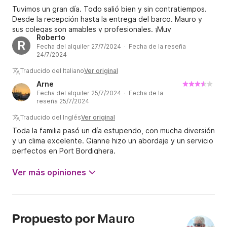
Tuvimos un gran día. Todo salió bien y sin contratiempos.
Desde la recepción hasta la entrega del barco. Mauro y
sus colegas son amables y profesionales. ¡Muy
Roberto
recomendado!
R
Fecha del alquiler 27/7/2024 · Fecha de la reseña
24/7/2024
Traducido del Italiano
Ver original
Arne
Fecha del alquiler 25/7/2024 · Fecha de la
reseña 25/7/2024
Traducido del Inglés
Ver original
Toda la familia pasó un día estupendo, con mucha diversión
y un clima excelente. Gianne hizo un abordaje y un servicio
perfectos en Port Bordighera.
Ver más opiniones
Mauro
Propuesto por