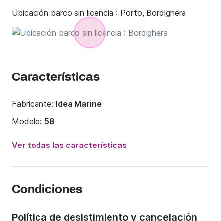
Ubicación barco sin licencia :
Porto, Bordighera
Características
Fabricante:
Idea Marine
Modelo:
58
Potencia del motor:
40CV
Ver todas las características
Eslora:
5.8m
Año:
2025
Condiciones
Capacidad a bordo:
5 personas
Política de desistimiento y cancelación