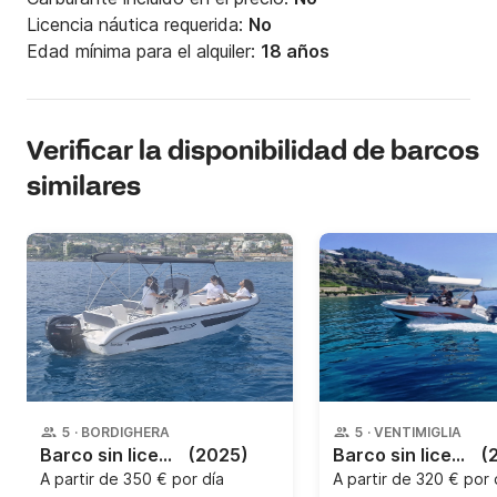
Licencia náutica requerida:
No
Edad mínima para el alquiler:
18 años
Verificar la disponibilidad de barcos
similares
5
·
BORDIGHERA
5
·
VENTIMIGLIA
Barco sin licencia Arkos 557 40CV
(2025)
Barco sin licencia MARINELLO Fisherman 19 40CV
(
A partir de
350 € por día
A partir de
320 € por 