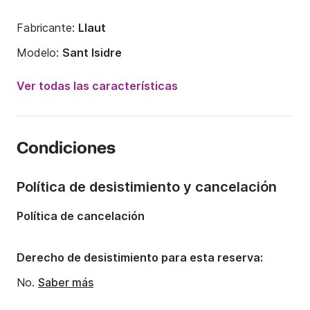
Fabricante:
Llaut
Modelo:
Sant Isidre
Año:
1925
Ver todas las características
Capacidad a bordo:
35 personas
Número de cabinas:
4
Condiciones
Número de camas:
12
Número de baños:
1
Política de desistimiento y cancelación
Eslora:
20m
Política de cancelación
Manga:
4.75m
Calado:
1.8m
Derecho de desistimiento para esta reserva:
Potencia del motor:
160CV
No.
Saber más