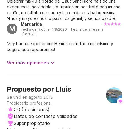
2º plato- Paella pescado fresco Cap de Creus.pan 
Celebrar mis 40 a bordo del Llaut Sant Isidre ha sido una
experiencia inolvidable! La tripulación nos trató con mucho
tomate.postre.vino.refrescos.

cariño, no faltaba de nada y la comida estaba buenísima.
690€

Niños y mayores nos lo pasamos genial, y se nos pasó el
tiempo rapidísimo. Muy recomendable!
Margarida
M
también disponemos de servicio extras de catering y 
Fecha del alquiler 1/8/2020 · Fecha de la reseña
1/8/2020
bar a bordo, además, USB,TV, cable y Material de 
Snorkel.

Muy buena experiencia! Hemos disfrutado muchísimo y
seguro que repetiremos!
# Servicio de Catering y bar a bordo

Ver más opiniones
◊ Menú a bordo a partir entre 24€ y 26€ por 
persona. 

◊ otros servicio de bar a bordo: 

Lluis
Propuesto por
- Cerveza: 3,00€

Se unió en agosto 2018
- Refrescos: 3,00€

Propietario profesional
- Agua: 2,50€

5.0
(
5 opiniones
)
- Vino /copa: 2,50€

Datos de contacto validados
- Vino/botella: 12,00€

Súper propietario
- Vermuth 4,00€
