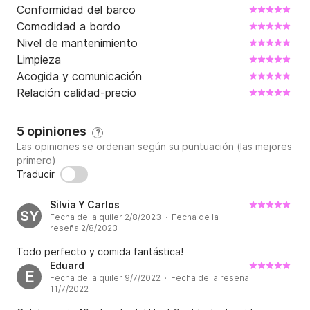
Conformidad del barco
Comodidad a bordo
No incluye:

Nivel de mantenimiento
- Catering no incluido

Limpieza
- Amarres en otros puertos

Acogida y comunicación
- Desplazamientos

Relación calidad-precio
CHARTERS

5 opiniones
?
También les proponemos una experiencia de dormir a 
Las opiniones se ordenan según su puntuación (las mejores
primero)
bordo (experiencia romántica para 2 pasajeros)

Traducir
Incluye:

◊ Embarque : 21:00h y Desembarque : 10:00h día 
Silvia Y Carlos
siguiente.

SY
Fecha del alquiler 2/8/2023 · Fecha de la
◊ Paseo por la Baia de Cadaques 

reseña 2/8/2023
◊ .camarote .sabanas .toalla .ducha

Todo perfecto y comida fantástica!
Cena:

Eduard
E
1º.plato :anchoas de Cadaqués. Elaboración 
Fecha del alquiler 9/7/2022 · Fecha de la reseña
11/7/2022
propia,pan tomate.vino.refrescos.agua.
