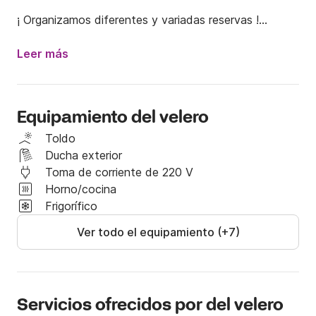
¡ Organizamos diferentes y variadas reservas !

- Despedidas de soltero/a , 

- reuniones de empresa,

Leer más
- reservas,

- fiestas privadas,

- conciertos, 

Equipamiento del velero
- cumpleaños,

- salidas de centros escolares, etc.

Toldo
Ducha exterior
Ofrecemos servicios de jornada completa, media 
Toma de corriente de 220 V
jornada, navegaciones de noche, cenas... Descubre la 
Horno/cocina
que más se ajuste a vuestras necesidades o bien 
Frigorífico
propónganos su idea!!

Ver todo el equipamiento (+7)
Es una embarcación increíble, con gran capacidad, y 
muy cómoda. La tripulación tiene gran experiencia en 
el mar y llevan más de diez años realizando este tipo 
Servicios ofrecidos por del velero
de servicio.
