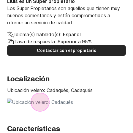
Lluis es un Súper propietario
- Longaniza: 7,50€

Los Súper Propietarios son aquellos que tienen muy
- Anchoa: 7,50€

buenos comentarios y están comprometidos a
- Olives 3,00€

ofrecer un servicio de calidad.
- Chips: 2,00€

- Combinados: 8,00€

Idioma(s) hablado(s):
Español
Tasa de respuesta:
Superior a 95%
Esta embarcación con remarcada trayectoria 
Contactar con el propietario
marítima se pone al servicio de todo aquel que quiera 
disfrutar de ella y con ella.

¡Vive la navegación a bordo de esta embarcación 
Localización
con historia mediterránea!

Ubicación velero:
Cadaqués, Cadaqués
Cualquier duda contáctanos a través de 
CLICK&BOAT para más información.
Características