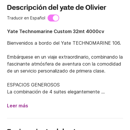
Descripción del yate de Olivier
Traducir en Español
Yate Technomarine Custom 32mt 4000cv
Bienvenidos a bordo del Yate TECHNOMARINE 106.

Embárquese en un viaje extraordinario, combinando la 
fascinante atmósfera de aventura con la comodidad 
de un servicio personalizado de primera clase.

ESPACIOS GENEROSOS

La combinación de 4 suites elegantemente 
diseñadas, 4 refinados baños, el acogedor salón y el 
flybridge extra grande crea un ambiente 
Leer más
incomparable, ideal para relajarse y compartir.

EQUIPO EXPERTO
