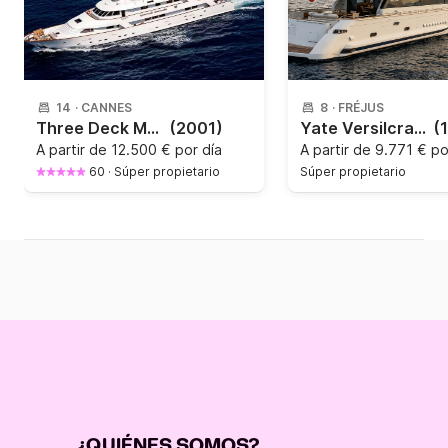
14
·
CANNES
8
·
FRÉJUS
Three Deck Motor Yacht
(2001)
Yate Versilcraft Super Challenger 3800CV
(
A partir de
12.500 € por día
A partir de
9.771 € po
60
·
Súper propietario
Súper propietario
¿QUIÉNES SOMOS?