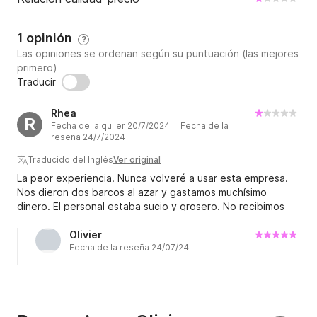
Te esperamos a bordo del yate "TECHNOMARINE 
106" para hacerte vivir una experiencia extraordinaria.

1 opinión
?
Las opiniones se ordenan según su puntuación (las mejores
primero)
Nos vemos pronto,
Traducir
Rhea
R
Fecha del alquiler 20/7/2024 · Fecha de la
reseña 24/7/2024
Traducido del Inglés
Ver original
La peor experiencia. Nunca volveré a usar esta empresa.
Nos dieron dos barcos al azar y gastamos muchísimo
dinero. El personal estaba sucio y grosero. No recibimos
ningún servicio que correspondiera a lo que solicitamos y
constantemente pedían más dinero.
Olivier
Fecha de la reseña 24/07/24