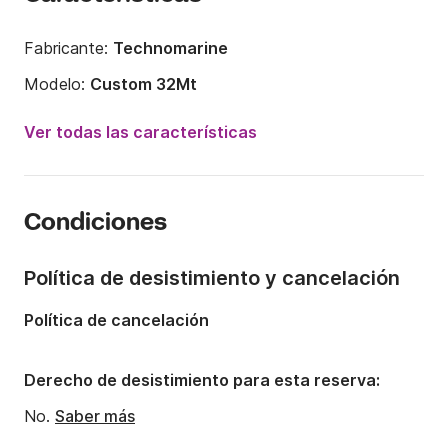
Fabricante:
Technomarine
Modelo:
Custom 32Mt
Año:
2000 (Reacondicionado en 2024)
Ver todas las características
Eslora:
32.6m
Capacidad a bordo:
36 personas
Condiciones
Tripulación:
6 miembros
Número de cabinas:
4
Política de desistimiento y cancelación
Número de camas:
8
Política de cancelación
Número de baños:
4
Potencia del motor:
4000CV
Derecho de desistimiento para esta reserva:
Combustible:
400 L/h
No.
Saber más