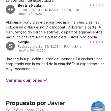
La atención fue espectacular
Beatriz Paula
BP
Fecha del alquiler 1/11/2025 · Fecha de la
reseña 7/2/2026
Alugamos por 3 dias e depois pedimos mais um. Eles não
colocaram o aluguel no Clicandboat. Cobraram à parte. A
manutenção do barco é sofrível, os parcos equipamentos
não funcionavam. Nem a bússola era visível. Não podia
navegar perto da costa porque não tinha ecobatimetro. A
Sergio
S
Fecha del alquiler 25/11/2024 · Fecha de la
geladeira não dava conta, para ela funcionar precisavam
reseña 30/11/2024
ligar o motor, nenhuma placa solar. Sem água potável, aliás
viviam reclamando que as torneiras estavam abertas. Não
Javier y la tripulación fueron estupendos. La cocinera nos
era verdade, tinha era entrada de ar na tubulação. Tanto
sorprendio con la calidad de la comida! Esta experiencia es
de água potável, como dos vasos, que eram não eram
muy recomendable.
elétricos, e não funcionavam.... Alimentação bem comum,
ruim, base era massa e arroz, quase sem proteinas. Salada
Ver más opiniones
passou longe. Ventiladores de caminhão, nos dormitórios,
um não funcionava. Os móveis descascando. Foi
combinado 1 skipper e 1 tripulante, foram 3 pessoas.
Levaram uma mulher junto que foi fazer turismo às nossas
custas. E a tripulação ficou brigando o temo todo e o
Javier
Propuesto por
capitão deixou um de nós no timão para poder bater boca
Se unió en enero 2024