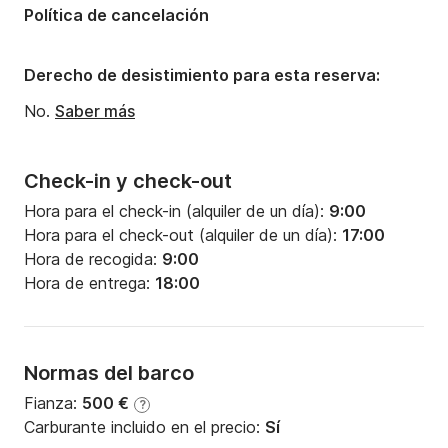
Política de cancelación
Manga:
4.5m
Calado:
1.98m
Derecho de desistimiento para esta reserva:
Potencia del motor:
65CV
No.
Saber más
Check-in y check-out
Hora para el check-in (alquiler de un día):
9:00
Hora para el check-out (alquiler de un día):
17:00
Hora de recogida:
9:00
Hora de entrega:
18:00
Normas del barco
Fianza:
500 €
?
Carburante incluido en el precio:
Sí