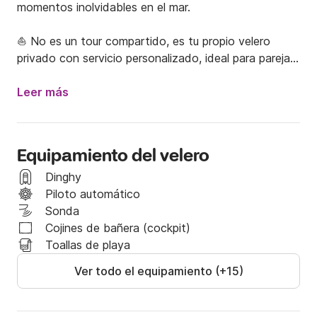
momentos inolvidables en el mar.

⛵ No es un tour compartido, es tu propio velero 
privado con servicio personalizado, ideal para parejas, 
familias o grupos exclusivos.

Leer más
🌴 INCLUYE:

✔ Desayuno, almuerzo y cena preparados a bordo

✔ Bebidas incluidas

Equipamiento del velero
✔ Equipos de snorkel y aletas

✔ Tripulación profesional

Dinghy
✔ Espacios amplios y cómodos para relajarse

Piloto automático
✔ Itinerario flexible

Sonda
Cojines de bañera (cockpit)
Navega por destinos increíbles como las Islas del 
Toallas de playa
Rosario, Cholón, Barú, San Bernardo, Tintipán o 
Ver todo el equipamiento (+15)
incluso San Blas (Panamá), disfrutando de aguas 
cristalinas y paisajes espectaculares.