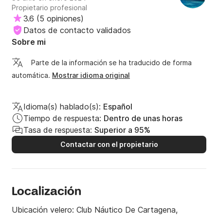
com os outros. A saida atrasou 2h do combinado, ficamos
Propietario profesional
esperando eles fazer as compras do supermercado, que
3.6
(
5 opiniones
)
não tinham feito. Não tinha bote, não tinha equipamento
Datos de contacto validados
de mergulho como prometido. O trajeto combinado não foi
seguido. Nos levaram numa praia bonita, com restaurante
Sobre mi
caríssimo e muita balbúrdia. Pedimos locais calmos , mas
não atenderam. No retorno passamos por uma tormenta,
Parte de la información se ha traducido de forma
estava prevista nos aplicativos de tempo. Pedimos para
automática.
Mostrar idioma original
retornar antes e ele deu uma volta desnecessária para
depois retornar. Voltamos no segundo dia para o porto por
não aguentar toda esta situação. Conversamos para que
Idioma(s) hablado(s):
Español
devolvessem pelo menos a metade do valor. Não foi
devolvido. Não recomendo esta horrível experiência.
Tiempo de respuesta:
Dentro de unas horas
Tasa de respuesta:
Superior a 95%
Contactar con el propietario
Localización
Ubicación velero:
Club Náutico De Cartagena,