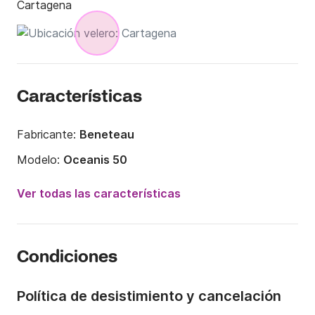
Cartagena
Características
Fabricante:
Beneteau
Modelo:
Oceanis 50
Año:
2002
Ver todas las características
Capacidad a bordo:
12 personas
Número de cabinas:
4
Condiciones
Número de camas:
8
Número de baños:
3
Política de desistimiento y cancelación
Eslora:
15.03m