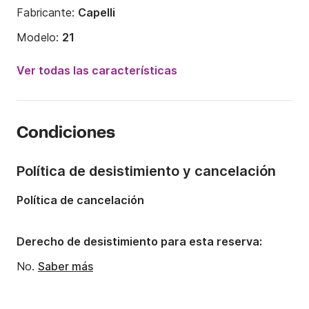
Fabricante:
Capelli
Modelo:
21
Potencia del motor:
150CV
Ver todas las características
Eslora:
6.5m
Año:
2021
Condiciones
Capacidad a bordo:
8 personas
Política de desistimiento y cancelación
Política de cancelación
Derecho de desistimiento para esta reserva:
No.
Saber más