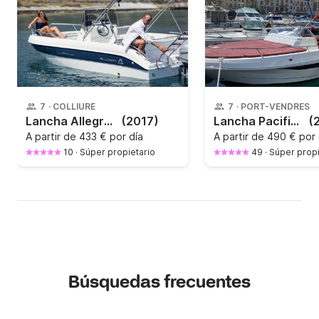
7
·
COLLIURE
7
·
PORT-VENDRES
Lancha Allegra All 19 open 100CV
(2017)
Lancha Pacific Craft 630 Sun Cruiser 150CV
(
A partir de
433 € por día
A partir de
490 € por 
10
·
Súper propietario
49
·
Súper propi
Búsquedas frecuentes