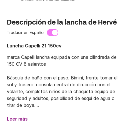
Descripción de la lancha de Hervé
Traducir en Español
Lancha Capelli 21 150cv
marca Capelli lancha equipada con una cilindrada de 
150 CV 8 asientos

Báscula de baño con el paso, Bimini, frente tomar el 
sol y trasero, consola central de dirección con el 
volante, completos niños de la chaqueta equipo de 
seguridad y adultos, posibilidad de esquí de agua o 
tirar de boya.

De Collioure está inmerso rápidamente en calas y 
Leer más
playas salvajes 10 minutos se encuentra el Cap Béart 