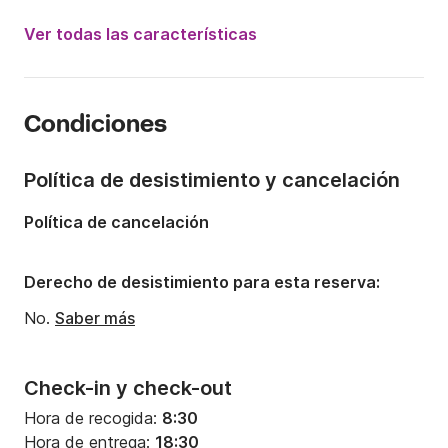
Potencia del motor:
250CV
Ver todas las características
Eslora:
7.7m
Año:
2012
Condiciones
Capacidad a bordo:
12 personas
Política de desistimiento y cancelación
Política de cancelación
Derecho de desistimiento para esta reserva:
No.
Saber más
Check-in y check-out
Hora de recogida:
8:30
Hora de entrega:
18:30