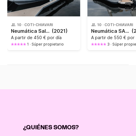
10
·
COTI-CHIAVARI
10
·
COTI-CHIAVARI
Neumática Salpa Soleil 23 225CV
(2021)
Neumática SALPA SALPA 26 300CV
(
A partir de
450 € por día
A partir de
550 € por 
1
·
Súper propietario
3
·
Súper propie
¿QUIÉNES SOMOS?