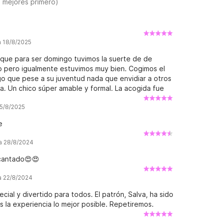
s mejores primero)
a 18/8/2025
 que para ser domingo tuvimos la suerte de de
ro pero igualmente estuvimos muy bien. Cogimos el
go que pese a su juventud nada que envidiar a otros
. Un chico súper amable y formal. La acogida fue
 y otro trabajador. Salimos en tiempo que a veces
 5/8/2025
co estaba bastante bien, contaba con un una tabla
mos no usarla.
e
ña 28/8/2024
ncantado😍😍
a 22/8/2024
cial y divertido para todos. El patrón, Salva, ha sido
 la experiencia lo mejor posible. Repetiremos.