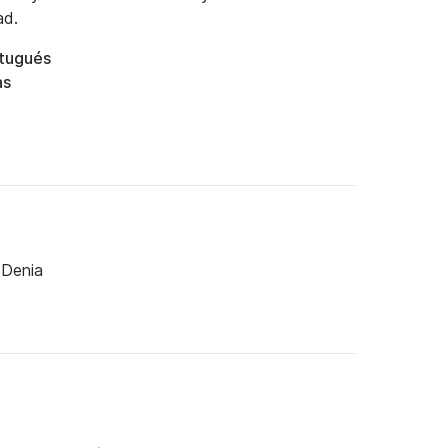
ad.
rtugués
as
 Denia