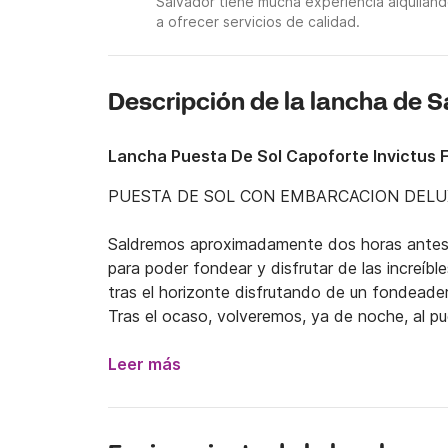
Salvador tiene mucha experiencia alquilan
a ofrecer servicios de calidad.
Descripción de la lancha de S
Lancha Puesta De Sol Capoforte Invictus 
PUESTA DE SOL CON EMBARCACION DELUX
Saldremos aproximadamente dos horas antes d
para poder fondear y disfrutar de las increíble
tras el horizonte disfrutando de un fondeade
Tras el ocaso, volveremos, ya de noche, al p
iluminaría y donde procederemos al desembarq
¡No olvides la cámara de fotos ni el champan!!!
Leer más
OBLIGATORIO PATRON