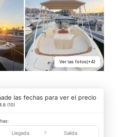
Ver las fotos(+4)
ade las fechas para ver el precio
4.8
(
10
)
has:
Llegada
Salida