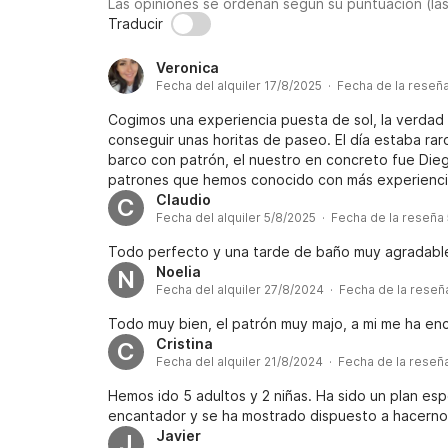
Las opiniones se ordenan según su puntuación (la
Traducir
Veronica
Fecha del alquiler 17/8/2025 · Fecha de la reseñ
Cogimos una experiencia puesta de sol, la verdad
conseguir unas horitas de paseo. El día estaba ra
barco con patrón, el nuestro en concreto fue Die
patrones que hemos conocido con más experiencia
buena tanto por nuestro patrón como por el dueño
Claudio
C
Fecha del alquiler 5/8/2025 · Fecha de la reseña
es complicado en días con tanto trasiego y el bar
pero como era poquito tiempo y última hora decidi
Todo perfecto y una tarde de baño muy agradabl
Noelia
N
Fecha del alquiler 27/8/2024 · Fecha de la rese
Todo muy bien, el patrón muy majo, a mi me ha e
Cristina
C
Fecha del alquiler 21/8/2024 · Fecha de la reseñ
Hemos ido 5 adultos y 2 niñas. Ha sido un plan espe
encantador y se ha mostrado dispuesto a hacernos
Javier
J