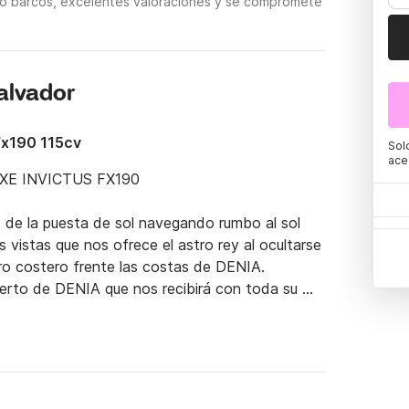
do barcos, excelentes valoraciones y se compromete
alvador
Fx190 115cv
Sol
ace
E INVICTUS FX190

e la puesta de sol navegando rumbo al sol 
s vistas que nos ofrece el astro rey al ocultarse 
ro costero frente las costas de DENIA.

uerto de DENIA que nos recibirá con toda su 
ue.

!
