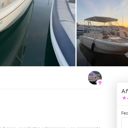
Añ
Fec