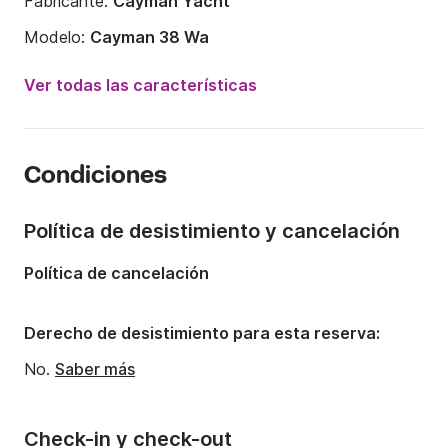
Fabricante:
Cayman Yacht
Modelo:
Cayman 38 Wa
Potencia del motor:
720CV
Ver todas las características
Eslora:
12.6m
Año:
2004
Condiciones
Capacidad a bordo:
8 personas
Número de cabinas:
2
Política de desistimiento y cancelación
Número de camas:
4
Política de cancelación
Número de baños:
2
Derecho de desistimiento para esta reserva:
No.
Saber más
Check-in y check-out