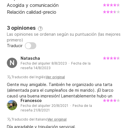
Acogida y comunicación
Relación calidad-precio
3 opiniones
?
Las opiniones se ordenan según su puntuación (las mejores
primero)
Traducir
Natascha
N
Fecha del alquiler 8/8/2023 · Fecha de la
reseña 14/8/2023
Traducido del Inglés
Ver original
Gente muy amigable. También he organizado una tarta
(alimentada para el cumpleaños de mi marido). ¡El barco
causó una buena impresión! Lamentablemente hubo un
Francesco
fallo técnico y tuvimos que cancelar el viaje. Aquí nos
Fecha del alquiler 20/8/2021 · Fecha de la
ofrecieron un día de reemplazo. No pudimos utilizarlo por
reseña 21/8/2021
cuestiones de tiempo. Así que nos devolvieron parte del
importe sin ningún problema. ¡Tuvimos un montón de
Traducido del Italiano
Ver original
diversión!
Día agradable y tripulación servicial.