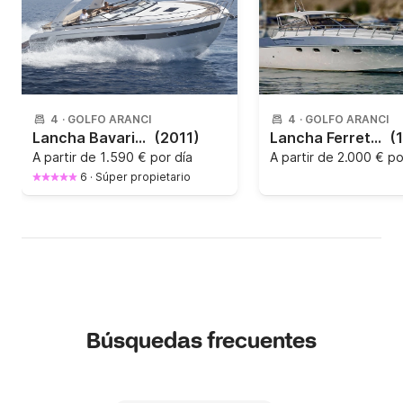
4
·
GOLFO ARANCI
4
·
GOLFO ARANCI
Lancha Bavaria Bavaria Sport 650CV
(2011)
Lancha Ferretti Altura 40 375CV
(
A partir de
1.590 € por día
A partir de
2.000 € po
6
·
Súper propietario
Búsquedas frecuentes