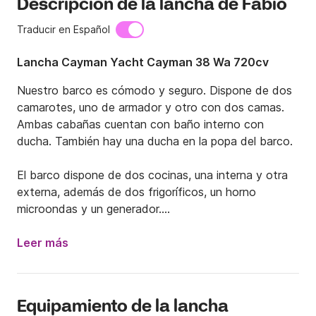
Descripción de la lancha de Fabio
Traducir en Español
Lancha Cayman Yacht Cayman 38 Wa 720cv
Nuestro barco es cómodo y seguro. Dispone de dos 
camarotes, uno de armador y otro con dos camas. 
Ambas cabañas cuentan con baño interno con 
ducha. También hay una ducha en la popa del barco.

El barco dispone de dos cocinas, una interna y otra 
externa, además de dos frigoríficos, un horno 
microondas y un generador.

A bordo se encuentra todo el equipamiento para una 
Leer más
buena navegación: sonda, piloto automático con 
mapas náuticos, radio VHF.

Equipamiento de la lancha
También encontrará un sistema estéreo con CD.
