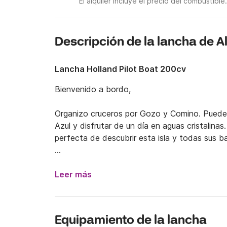
El alquiler incluye el precio del combustible.
Descripción de la lancha de A
Lancha Holland Pilot Boat 200cv
Bienvenido a bordo,

Organizo cruceros por Gozo y Comino. Puede 
Azul y disfrutar de un día en aguas cristalin
perfecta de descubrir esta isla y todas sus ba
¡Puedes personalizar tu crucero cuidando la 
Nosotros proporcionamos agua para el crucero 
Leer más
crucero promedio dura 7 horas, ¡pero se puede
No dude en ponerse en contacto conmigo para
Equipamiento de la lancha
lugares para visitar...). ¡Estoy disponible a tr