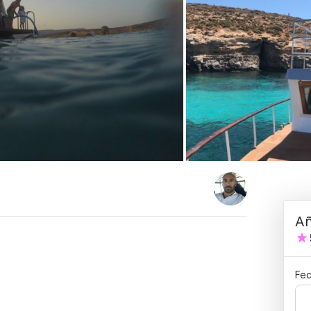
Añ
Fec