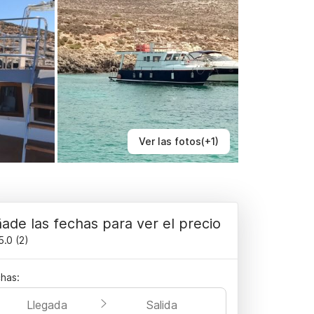
Ver las fotos(+1)
ade las fechas para ver el precio
5.0
(
2
)
has:
Llegada
Salida