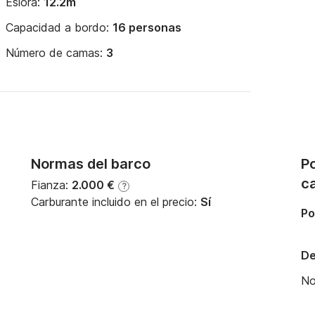
Eslora:
12.2m
Capacidad a bordo:
16 personas
Número de camas:
3
Normas del barco
Po
c
Fianza:
2.000 €
?
Carburante incluido en el precio:
Sí
Po
De
N