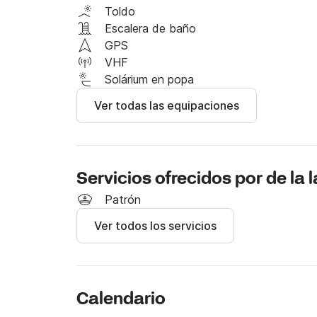
que deseas para tu gran día!

Toldo
Escalera de baño
La salida está disponible desde Gozo o Malta.
GPS
VHF
Que tenga un buen día,

Solárium en popa
Ver todas las equipaciones
Alberto
Servicios ofrecidos por de la 
Patrón
Ver todos los servicios
Calendario