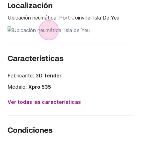
Localización
Ubicación neumática:
Port-Joinville, Isla De Yeu
Características
Fabricante:
3D Tender
Modelo:
Xpro 535
Potencia del motor:
50CV
Ver todas las características
Eslora:
5.35m
Año:
2020
Condiciones
Capacidad a bordo:
8 personas