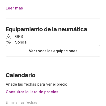
- GPS

- Equipo de seguridad

Leer más
- Chalecos salvavidas para adultos

- No hay chalecos salvavidas para niños disponibles

Equipamiento de la neumática
PD: Mi abuelo y yo nos encargamos de esta 
embarcación, así que las llaves se entregarán a uno 
GPS
de nosotros.
Sonda
Ver todas las equipaciones
Calendario
Añade las fechas para ver el precio
Consultar la lista de precios
Eliminar las fechas