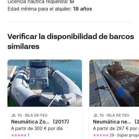
Licencia náutica requerida:
Sí
Edad mínima para el alquiler:
18 años
Verificar la disponibilidad de barcos
similares
10
·
ISLA DE YEU
10
·
ISLA DE YEU
Neumática Zodiac pro open 650 150CV
(2017)
Neumática neuvisa tarpon 140CV
(
A partir de
300 € por día
A partir de
297 € por 
1
29
·
Súper propi