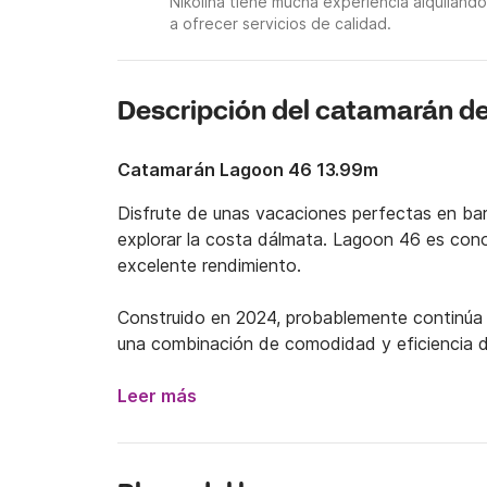
Nikolina tiene mucha experiencia alquilan
a ofrecer servicios de calidad.
Descripción del catamarán de
Catamarán Lagoon 46 13.99m
Disfrute de unas vacaciones perfectas en bar
explorar la costa dálmata. Lagoon 46 es cono
excelente rendimiento.

Construido en 2024, probablemente continúa l
una combinación de comodidad y eficiencia d
Cuenta con un amplio espacio en la cubierta, l
Leer más
invitados o disfrutar del mar abierto.

El catamarán dispone de 4 camarotes dobles 