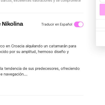
do barcos, excelentes valoraciones y se compromete
 Nikolina
Traducir en Español
co en Croacia alquilando un catamarán para 
cido por su amplitud, hermoso diseño y 
a tendencia de sus predecesores, ofreciendo 
e navegación.

o que la hace perfecta para entretener a los 
+ 1 camarote de patrón y 4 aseos con ducha, 