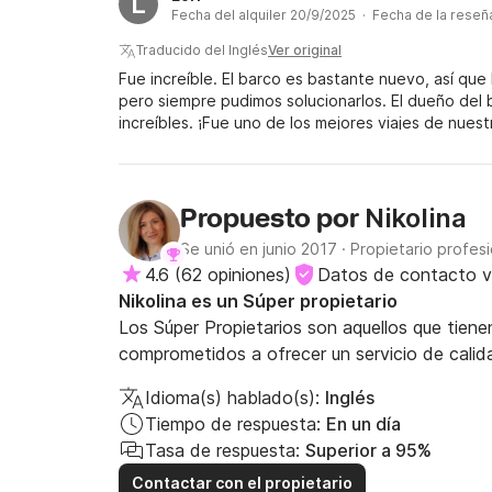
L
Fecha del alquiler 20/9/2025 · Fecha de la reseñ
Traducido del Inglés
Ver original
Fue increíble. El barco es bastante nuevo, así que 
pero siempre pudimos solucionarlos. El dueño del 
increíbles. ¡Fue uno de los mejores viajes de nues
que viene. ¡Hola!
Nikolina
Propuesto por
Se unió en junio 2017
·
Propietario profesi
4.6
(
62 opiniones
)
Datos de contacto v
Nikolina es un Súper propietario
Los Súper Propietarios son aquellos que tie
comprometidos a ofrecer un servicio de calid
Idioma(s) hablado(s):
Inglés
Tiempo de respuesta:
En un día
Tasa de respuesta:
Superior a 95%
Contactar con el propietario