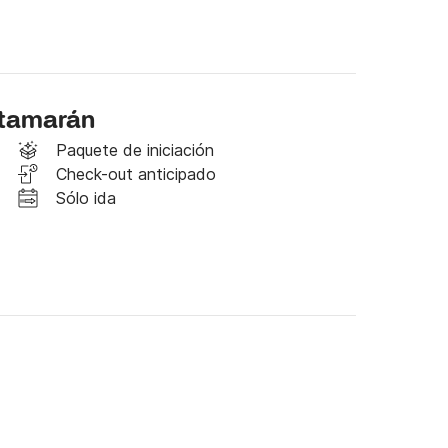
]: 200 EUR/reserva

 ocurren dificultades técnicas del alquiler 
catamarán
EUR/reserva

Paquete de iniciación
 requiere limpieza entre semanas: 60,00 EUR

Check-out anticipado
a su pedido ahora, entrega gratuita

Sólo ida
etición

 licencia válida para el tamaño y el tonelaje del 
(licencias válidas) y el certificado de radio 