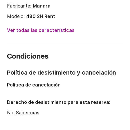
Fabricante:
Manara
Modelo:
480 2H Rent
Potencia del motor:
40CV
Ver todas las características
Eslora:
5m
Año:
2020
Condiciones
Capacidad a bordo:
5 personas
Política de desistimiento y cancelación
Política de cancelación
Derecho de desistimiento para esta reserva:
No.
Saber más