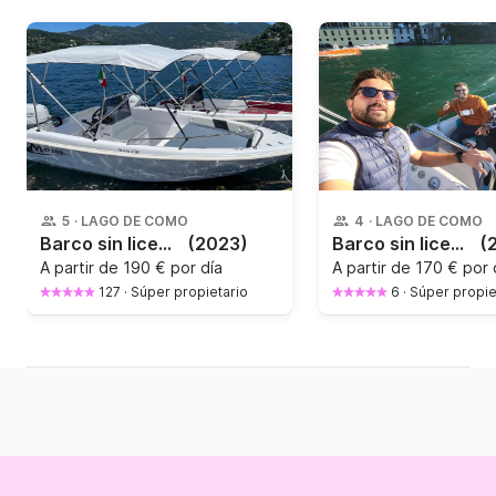
5
·
LAGO DE COMO
4
·
LAGO DE COMO
Barco sin licencia Marino Atom 450 40CV
(2023)
Barco sin licencia Marino Atom 450 40CV
(
A partir de
190 € por día
A partir de
170 € por 
127
·
Súper propietario
6
·
Súper propie