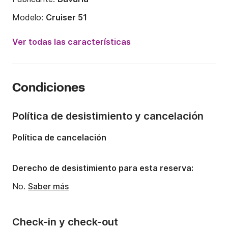
Modelo:
Cruiser 51
Año:
2015
Ver todas las características
Capacidad a bordo:
12 personas
Número de cabinas:
5
Condiciones
Número de camas:
10
Número de baños:
3
Política de desistimiento y cancelación
Eslora:
15.5m
Política de cancelación
Manga:
4.67m
Calado:
2.1m
Derecho de desistimiento para esta reserva:
Potencia del motor:
75CV
No.
Saber más
Check-in y check-out