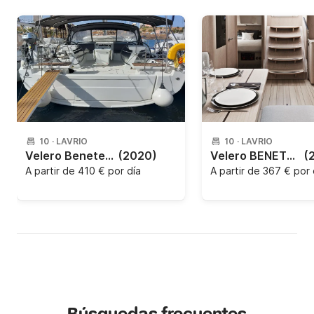
10
·
LAVRIO
10
·
LAVRIO
Velero Beneteau Oceanis 46.1 14.6m
(2020)
Velero BENETEAU OCEANIS 46.1 14.6m
(
A partir de
410 € por día
A partir de
367 € por 