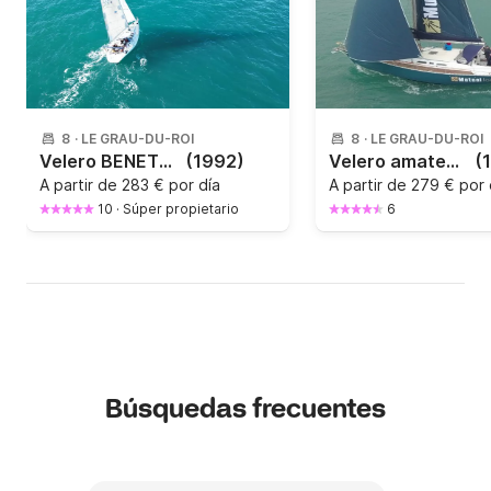
8
·
LE GRAU-DU-ROI
8
·
LE GRAU-DU-ROI
Velero BENETEAU FIRST 35S5 10.8m
(1992)
Velero amateur atlantic 49 15m
(
A partir de
283 € por día
A partir de
279 € por 
10
·
Súper propietario
6
Búsquedas frecuentes