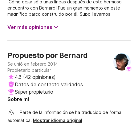
¡Cómo dejar sólo unas líneas después de este hermoso
encuentro con Bernard! Fue un gran momento en este
magnífico barco construido por él. Supo llevarnos
navegando hacia la felicidad de todos, comíamos bien,
hablábamos bien, supo sostener a nuestros hijos llenos de
Ver más opiniones
vida, izamos y forramos las velas, sujetamos el timón,
conducimos bajo el motor.... hizo un fondeo, todo esto en
dos cortos días, que parecieron una semana.... Muchas
gracias capitán, nos vemos pronto espero,... David y
Bernard
Propuesto por
compañía
Se unió en febrero 2014
Propietario particular
4.8
(
42 opiniones
)
Datos de contacto validados
Súper propietario
Sobre mi
Parte de la información se ha traducido de forma
automática.
Mostrar idioma original