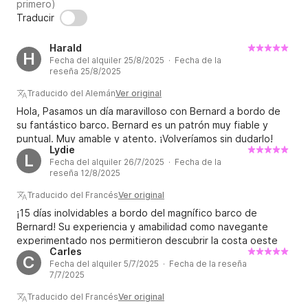
primero)
Traducir
Harald
H
Fecha del alquiler 25/8/2025 · Fecha de la
reseña 25/8/2025
Traducido del Alemán
Ver original
Hola, Pasamos un día maravilloso con Bernard a bordo de
su fantástico barco. Bernard es un patrón muy fiable y
puntual. Muy amable y atento. ¡Volveríamos sin dudarlo!
Lydie
Harald
L
Fecha del alquiler 26/7/2025 · Fecha de la
reseña 12/8/2025
Traducido del Francés
Ver original
¡15 días inolvidables a bordo del magnífico barco de
Bernard! Su experiencia y amabilidad como navegante
experimentado nos permitieron descubrir la costa oeste
Carles
de Córcega en su máxima expresión. ¡Gracias de nuevo
C
Fecha del alquiler 5/7/2025 · Fecha de la reseña
por todo y esperamos veros pronto! Lydie, Alex, Augustin y
7/7/2025
Céleste.
Traducido del Francés
Ver original