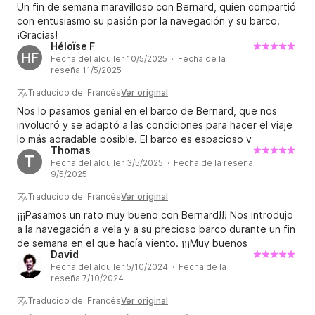
Un fin de semana maravilloso con Bernard, quien compartió
con entusiasmo su pasión por la navegación y su barco.
¡Gracias!
Héloïse F
HF
Fecha del alquiler 10/5/2025 · Fecha de la
reseña 11/5/2025
Traducido del Francés
Ver original
Nos lo pasamos genial en el barco de Bernard, que nos
involucró y se adaptó a las condiciones para hacer el viaje
lo más agradable posible. El barco es espacioso y
Thomas
funcional, no nos faltó nada. Gracias Bernard por tu
T
Fecha del alquiler 3/5/2025 · Fecha de la reseña
amabilidad y profesionalismo y perdón por no haber
9/5/2025
logrado atrapar la cuerda :)
Traducido del Francés
Ver original
¡¡¡Pasamos un rato muy bueno con Bernard!!! Nos introdujo
a la navegación a vela y a su precioso barco durante un fin
de semana en el que hacía viento. ¡¡¡Muy buenos
David
recuerdos para todos!!!
Fecha del alquiler 5/10/2024 · Fecha de la
reseña 7/10/2024
Traducido del Francés
Ver original