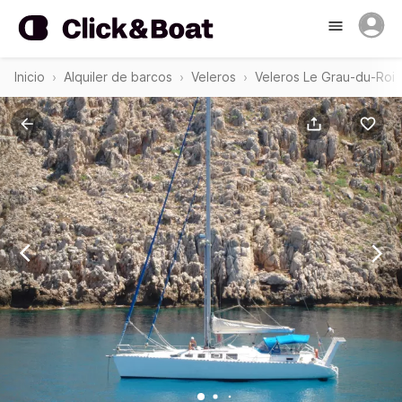
Inicio
Alquiler de barcos
Veleros
Veleros Le Grau-du-Roi