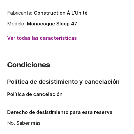
Fabricante:
Construction À L'Unité
Modelo:
Monocoque Sloop 47
Año:
2003
Ver todas las características
Capacidad a bordo:
10 personas
Número de cabinas:
3
Condiciones
Número de camas:
6
Número de baños:
1
Política de desistimiento y cancelación
Eslora:
15m
Política de cancelación
Manga:
4.5m
Calado:
2.4m
Derecho de desistimiento para esta reserva:
Potencia del motor:
65CV
No.
Saber más