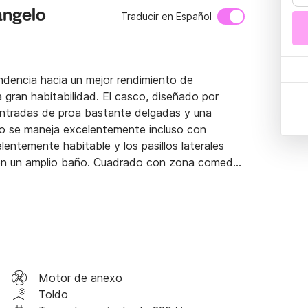
angelo
Traducir en Español
dencia hacia un mejor rendimiento de 
ran habitabilidad. El casco, diseñado por 
ntradas de proa bastante delgadas y una 
 se maneja excelentemente incluso con 
lentemente habitable y los pasillos laterales 
con un amplio baño. Cuadrado con zona comedor 
dencia contigua, a la derecha de la escalera, 
a de L.

io para navegar con total tranquilidad y 
dables están garantizadas. Partimos de 
amente ligur. En las inmediaciones podrá 
re o navegar hacia la más mundana Versilia.

Motor de anexo
Toldo