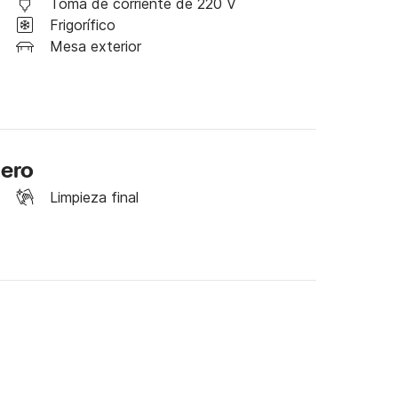
Toma de corriente de 220 V
Frigorífico
los servicios y promociones adicionales que 
Mesa exterior
lero
Limpieza final