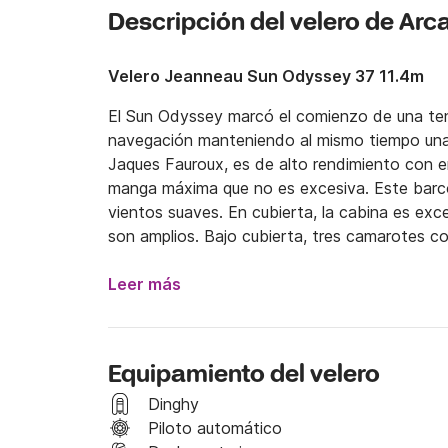
Descripción del velero de Arc
Velero Jeanneau Sun Odyssey 37 11.4m
El Sun Odyssey marcó el comienzo de una ten
navegación manteniendo al mismo tiempo una g
Jaques Fauroux, es de alto rendimiento con e
manga máxima que no es excesiva. Este barco
vientos suaves. En cubierta, la cabina es exce
son amplios. Bajo cubierta, tres camarotes 
con sofás enfrentados, con zona de correspon
sin embargo, se encuentra una cocina en form
Leer más
Este velero está equipado con todo lo necesar
disfrute, unas vacaciones divertidas e inolvi
Equipamiento del velero
Portovenere, un tranquilo pueblo costero típic
explorar los rincones más bellos de Cinque Ter
Dinghy
Piloto automático