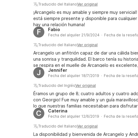
Traducido del Italiano
Ver original
¡Arcangelo es muy amable y siempre muy servicial!
está siempre presente y disponible para cualquier
hay una relación humana!
Fabio
F
Fecha del alquiler 21/9/2024 · Fecha de la rese
Traducido del Italiano
Ver original
Arcangelo un anfitrión capaz de dar una cálida bi
una sonrisa y tranquilidad. El barco tenía su histori
se respira en el muelle de Arcangelo es excelente
Jennifer
J
sino para aprovechar los cursos que ofrecen. Hola
Fecha del alquiler 18/7/2019 · Fecha de la reseñ
Traducido del Inglés
Ver original
Éramos un grupo de 8; cuatro adultos y cuatro ad
con Georgio! Fue muy amable y un guía maravilloso
lo que nuestras familias necesitaban para disfrutar
Caterina
C
¡Recomiendo encarecidamente este barco y a nue
Fecha del alquiler 12/6/2019 · Fecha de la reseñ
Traducido del Italiano
Ver original
La disponibilidad y bienvenida de Arcangelo y And