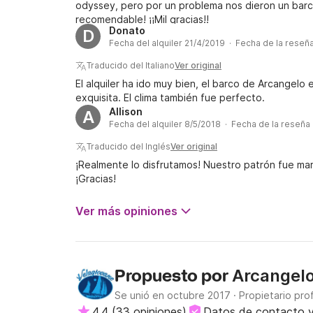
odyssey, pero por un problema nos dieron un barco
recomendable! ¡¡Mil gracias!!
Donato
D
Fecha del alquiler 21/4/2019 · Fecha de la reseñ
Traducido del Italiano
Ver original
El alquiler ha ido muy bien, el barco de Arcangel
exquisita. El clima también fue perfecto.
Allison
A
Fecha del alquiler 8/5/2018 · Fecha de la reseña
Traducido del Inglés
Ver original
¡Realmente lo disfrutamos! Nuestro patrón fue mara
¡Gracias!
Ver más opiniones
Arcangel
Propuesto por
Se unió en octubre 2017
·
Propietario pro
4.4
(
33 opiniones
)
Datos de contacto v