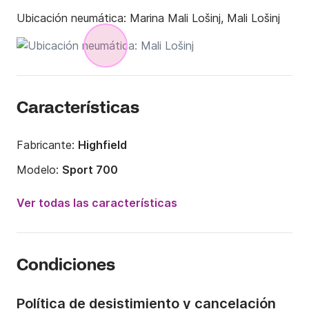
Ubicación neumática:
Marina Mali Lošinj, Mali Lošinj
Características
Fabricante:
Highfield
Modelo:
Sport 700
Potencia del motor:
225CV
Ver todas las características
Eslora:
7m
Año:
2021
Condiciones
Capacidad a bordo:
10 personas
Política de desistimiento y cancelación