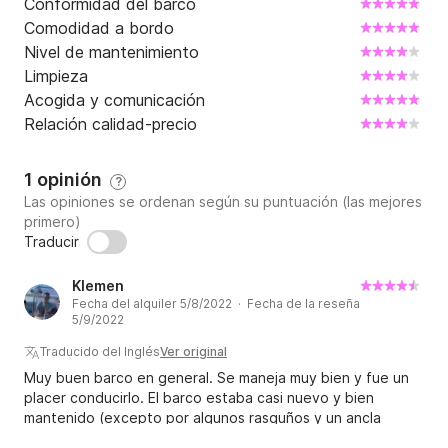
Conformidad del barco
Comodidad a bordo
Nivel de mantenimiento
Limpieza
Acogida y comunicación
Relación calidad-precio
1 opinión
?
Las opiniones se ordenan según su puntuación (las mejores
primero)
Traducir
Klemen
Fecha del alquiler 5/8/2022 · Fecha de la reseña
5/9/2022
Traducido del Inglés
Ver original
Muy buen barco en general. Se maneja muy bien y fue un
placer conducirlo. El barco estaba casi nuevo y bien
mantenido (excepto por algunos rasguños y un ancla
torcida) y limpio, todo funcionaba como debería. El barco