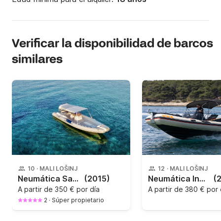
Verificar la disponibilidad de barcos
similares
10
·
MALI LOŠINJ
12
·
MALI LOŠINJ
Neumática Sacs Marine S680 250CV
(2015)
Neumática Inmark Aqu max B 23 f 200CV
(
A partir de
350 € por día
A partir de
380 € por 
2
·
Súper propietario