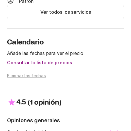
Patrón
en contacto conmigo a través del Click&Boat y 
Ver todos los servicios
estaré encantado de atenderle.

¡Nos vemos pronto en Losinj!
Calendario
Añade las fechas para ver el precio
Consultar la lista de precios
Eliminar las fechas
4.5
(
)
1 opinión
Opiniones generales