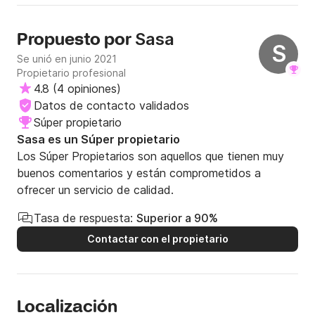
tenía un motor diferente al prometido. Teníamos 150HP,
pero nos prometieron 225HP. La comunicación parecía
buena al principio, el propietario fue muy flexible. Pero al
Sasa
Propuesto por
S
final tuvimos un problema ya que el propietario no recibió
Se unió en junio 2021
dinero de Click&Boat, por lo que querían que pagara de
Propietario profesional
nuevo, aunque ya lo había hecho. Todo se solucionó
4.8
(
4 opiniones
)
después de unos días de ida y vuelta con el propietario y
Datos de contacto validados
Click&Boat, pero no fue una experiencia agradable tener
que lidiar con esto.
Súper propietario
Sasa es un Súper propietario
Los Súper Propietarios son aquellos que tienen muy
buenos comentarios y están comprometidos a
ofrecer un servicio de calidad.
Tasa de respuesta:
Superior a 90%
Contactar con el propietario
Localización