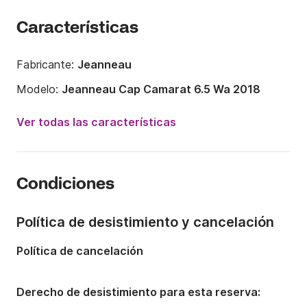
Características
Fabricante:
Jeanneau
Modelo:
Jeanneau Cap Camarat 6.5 Wa 2018
Potencia del motor:
150CV
Ver todas las características
Eslora:
6.59m
Año:
2018
Condiciones
Capacidad a bordo:
8 personas
Número de cabinas:
1
Política de desistimiento y cancelación
Número de camas:
2
Política de cancelación
Derecho de desistimiento para esta reserva: