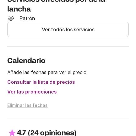
apto para esquí acuático

PATRÓN: De 60 € a 80 € por día. FIANZA: 100 €
lancha
Patrón
Ver todos los servicios
Calendario
Añade las fechas para ver el precio
Consultar la lista de precios
Ver las promociones
Eliminar las fechas
4.7
(
)
24 opiniones