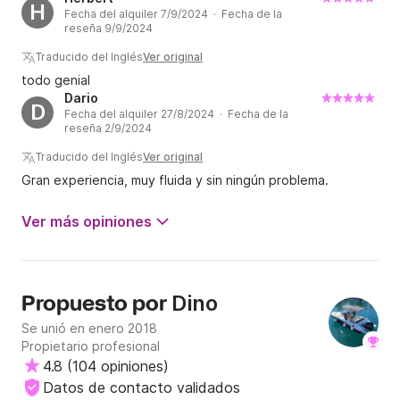
las maniobras más importantes en el puerto. El barco está
H
Fecha del alquiler 7/9/2024 · Fecha de la
en perfecto estado y nos hizo pasar un rato maravilloso en
reseña 9/9/2024
el agua. ¡Recomiendo encarecidamente a Dino y sus
barcos!
Traducido del Inglés
Ver original
todo genial
Dario
D
Fecha del alquiler 27/8/2024 · Fecha de la
reseña 2/9/2024
Traducido del Inglés
Ver original
Gran experiencia, muy fluida y sin ningún problema.
Ver más opiniones
Dino
Propuesto por
Se unió en enero 2018
Propietario profesional
4.8
(
104 opiniones
)
Datos de contacto validados