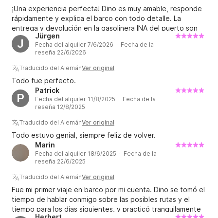
¡Una experiencia perfecta! Dino es muy amable, responde
rápidamente y explica el barco con todo detalle. La
entrega y devolución en la gasolinera INA del puerto son
Jürgen
sencillas y transparentes, ya que se reposta directamente
J
Fecha del alquiler 7/6/2026 · Fecha de la
al precio vigente del combustible. El barco estaba en
reseña 22/6/2026
excelentes condiciones. El motor de 150 CV proporciona
potencia de sobra, y con sistema de navegación, toma de
Traducido del Alemán
Ver original
corriente de 12 V, ducha y mesa, tiene todo lo necesario
Todo fue perfecto.
para disfrutar de un día en el agua. Volveríamos a alquilarle
Patrick
P
a Dino sin dudarlo. ¡Muy recomendable!
Fecha del alquiler 11/8/2025 · Fecha de la
reseña 12/8/2025
Traducido del Alemán
Ver original
Todo estuvo genial, siempre feliz de volver.
Marin
Fecha del alquiler 18/6/2025 · Fecha de la
reseña 22/6/2025
Traducido del Alemán
Ver original
Fue mi primer viaje en barco por mi cuenta. Dino se tomó el
tiempo de hablar conmigo sobre las posibles rutas y el
tiempo para los días siguientes, y practicó tranquilamente
Herbert