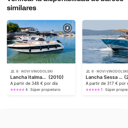
similares
8
·
NOVI VINODOLSKI
6
·
NOVI VINODOLSKI
Lancha Italmar Summer 23 200CV
(2010)
Lancha Sessa Marine Key Largo One 100CV
(
A partir de
348 € por día
A partir de
317 € por 
4
·
Súper propietario
1
·
Súper propie