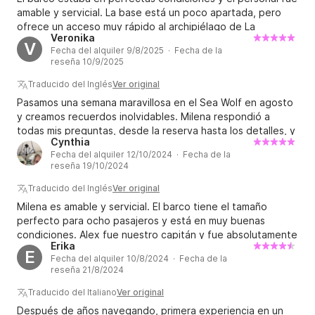
amable y servicial. La base está un poco apartada, pero
ofrece un acceso muy rápido al archipiélago de La
Veronika
Maddalena.
V
Fecha del alquiler 9/8/2025 · Fecha de la
reseña 10/9/2025
Traducido del Inglés
Ver original
Pasamos una semana maravillosa en el Sea Wolf en agosto
y creamos recuerdos inolvidables. Milena respondió a
todas mis preguntas, desde la reserva hasta los detalles, y
Cynthia
fue de gran ayuda para mí, ya que era principiante en el
Fecha del alquiler 12/10/2024 · Fecha de la
alquiler de barcos. Ella y su equipo nos recibieron en su
reseña 19/10/2024
impecable barco e incluso nos informaron ese mismo día
que el barco estaría listo antes de lo previsto. Esto nos
Traducido del Inglés
Ver original
permitió zarpar del puerto por la tarde. Durante la semana,
Milena es amable y servicial. El barco tiene el tamaño
Milena y su equipo nos apoyaron a nosotros y a nuestro
perfecto para ocho pasajeros y está en muy buenas
patrón siempre que lo necesitábamos, y navegamos por el
condiciones. Alex fue nuestro capitán y fue absolutamente
norte de Cerdeña y el sur de Córcega, alojándonos en las
Erika
maravilloso. También es un chef excelente y nos invitó a
E
bahías más hermosas y aprovechando al máximo las velas.
Fecha del alquiler 10/8/2024 · Fecha de la
una cena y postre deliciosos. ¡Recomiendo
reseña 21/8/2024
Regresamos al puerto el viernes por la noche y
encarecidamente alquilarlo con Melania!
entregamos el barco el sábado por la mañana, como
Traducido del Italiano
Ver original
habíamos acordado, lo cual fue otra experiencia positiva:
Después de años navegando, primera experiencia en un
el barco llegó rápido y nos devolvieron el depósito en el