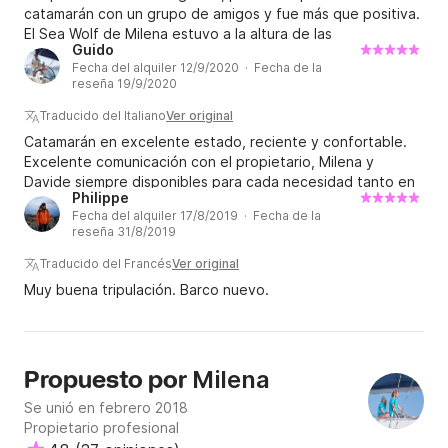
catamarán con un grupo de amigos y fue más que positiva.
acto. ¡Gracias a ti, Milena, y a tu familia por unas
El Sea Wolf de Milena estuvo a la altura de las
vacaciones tan especiales!
Guido
expectativas: camarotes grandes y cómodos, cada
Fecha del alquiler 12/9/2020 · Fecha de la
camarote doble tenía su propio baño con ducha. La
reseña 19/9/2020
potabilizadora y el bajo consumo de combustible nos
permitieron navegar sin tener que parar durante una
Traducido del Italiano
Ver original
semana. Las tumbonas en el techo son una ventaja
Catamarán en excelente estado, reciente y confortable.
importante. El último día llovió y el patrón organizó todo el
Excelente comunicación con el propietario, Milena y
chubasquero... ¡el legendario Luca! Fue amable, profesional
Davide siempre disponibles para cada necesidad tanto en
y siempre estuvo dispuesto a llevarnos a tierra con la
Philippe
logística/reserva como en navegación. Aconsejado.
embarcación para visitar playas, discotecas y restaurantes.
Fecha del alquiler 17/8/2019 · Fecha de la
reseña 31/8/2019
¡A partir de hoy, gracias a Sea Wolf, será difícil renunciar a
las comodidades de un catamarán!
Traducido del Francés
Ver original
Muy buena tripulación. Barco nuevo.
Milena
Propuesto por
Se unió en febrero 2018
Propietario profesional