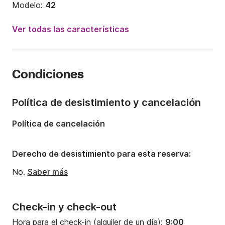
Modelo:
42
Año:
2019
Ver todas las características
Capacidad a bordo:
10 personas
Número de cabinas:
4
Condiciones
Número de camas:
8
Número de baños:
4
Política de desistimiento y cancelación
Eslora:
12.94m
Política de cancelación
Manga:
6.9m
Calado:
1.35m
Derecho de desistimiento para esta reserva:
Potencia del motor:
54CV
No.
Saber más
Check-in y check-out
Hora para el check-in (alquiler de un día):
9:00