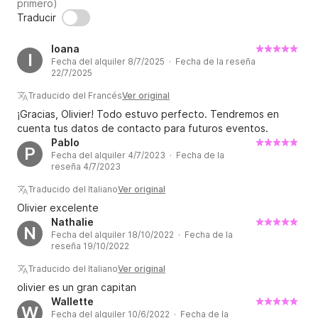
considerarán todas las peticiones culinarias 
primero)
Traducir
especiales.

Ioana
También les informo que, por razones de seguridad, 
I
Fecha del alquiler 8/7/2025 · Fecha de la reseña
comodidad y respeto por los asientos, no se 
22/7/2025
permiten zapatos de tacón, especialmente de aguja, 
Traducido del Francés
Ver original
si desean desplazarse a bordo, pero pueden 
¡Gracias, Olivier! Todo estuvo perfecto. Tendremos en
quitárselos para poder moverse libremente.

cuenta tus datos de contacto para futuros eventos.
Pablo
P
Fumar a bordo también está estrictamente prohibido, 
Fecha del alquiler 4/7/2023 · Fecha de la
reseña 4/7/2023
excepto cigarrillos electrónicos.

Traducido del Italiano
Ver original
Los precios indicados corresponden a cada crucero 
Olivier excelente
Nathalie
"único y privado" con una duración máxima de 1,5 a 2 
N
Fecha del alquiler 18/10/2022 · Fecha de la
horas.

reseña 19/10/2022
Traducido del Italiano
Ver original
Espero darles la bienvenida a bordo pronto.

olivier es un gran capitan
Olivier, su afectísimo Capitán. ?‍✈️

Wallette
W
Fecha del alquiler 10/6/2022 · Fecha de la