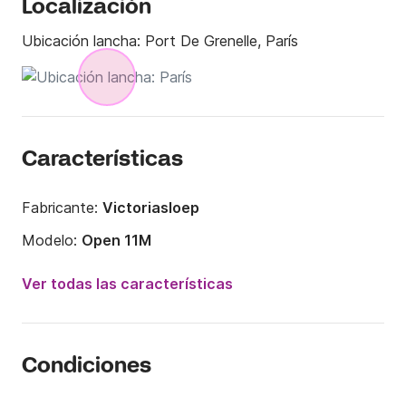
Localización
Ubicación lancha:
Port De Grenelle, París
Características
Fabricante:
Victoriasloep
Modelo:
Open 11M
Potencia del motor:
315CV
Ver todas las características
Eslora:
11m
Año:
2014
Condiciones
Capacidad a bordo:
12 personas
Número de cabinas:
1