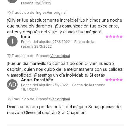
Nota: ¡Atención! Mis precios oscilan entre 400 € y 
reseña 12/6/2022
1500 € (sin extras).

Traducido del Inglés
Ver original
Mi capacidad máxima es de 12 pasajeros y la reserva 
¡Olivier fue absolutamente increíble! ¡Lo hicimos una noche
privada es automática para cruceros de 1,5 a 2 horas 
que nunca olvidaremos! ¡Su comunicación fue excelente,
de duración máxima.

antes y después del viaje! y el viaje fue mágico!
Inna
¡Definitivamente haré esto de nuevo! ¡Gracias!
I
Fecha del alquiler 27/3/2022 · Fecha de la
También puedo ofrecerles otros horarios especiales 
reseña 28/3/2022
para quienes deseen vivir una experiencia única y 
Traducido del Francés
Ver original
excepcional y contemplar el Sena en su más bello 
¡Fue un día maravilloso compartido con Olivier, nuestro
efecto espejo. Simplemente contáctenme por 
capitán, quien nos cuidó de la mejor manera con su calidez
mensaje.
y amabilidad! ¡Pasamos un día inolvidable! Si estás
Anne-DorothÉe
pensando si vale la pena alquilar un barco en París, ¡sí, sí, sí!
AD
Fecha del alquiler 7/3/2022 · Fecha de la reseña
18/4/2022
Traducido del Francés
Ver original
Dimos un paseo por las orillas del mágico Sena; gracias de
nuevo a Olivier el capitán Sra. Chapelon