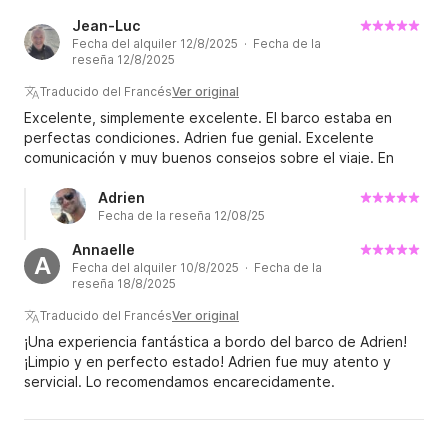
Jean-Luc
Fecha del alquiler 12/8/2025 · Fecha de la
reseña 12/8/2025
Traducido del Francés
Ver original
Excelente, simplemente excelente. El barco estaba en
perfectas condiciones. Adrien fue genial. Excelente
comunicación y muy buenos consejos sobre el viaje. En
resumen, lo pasamos genial, con la ventaja de compartir
con delfines. Un barco realmente grande y muy bien
Adrien
Fecha de la reseña 12/08/25
cuidado. ¡Qué alegría! Gracias, Adrien, por este día. Lo
recomiendo.
Annaelle
A
Fecha del alquiler 10/8/2025 · Fecha de la
reseña 18/8/2025
Traducido del Francés
Ver original
¡Una experiencia fantástica a bordo del barco de Adrien!
¡Limpio y en perfecto estado! Adrien fue muy atento y
servicial. Lo recomendamos encarecidamente.