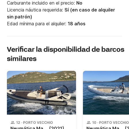
Carburante incluido en el precio:
No
Licencia náutica requerida:
Sí (en caso de alquiler
sin patrón)
Edad mínima para el alquiler:
18 años
Verificar la disponibilidad de barcos
similares
12
·
PORTO VECCHIO
10
·
PORTO VECCHIO
Neumática Master 775 250CV
(2021)
Neumática Master 750 225CV
(