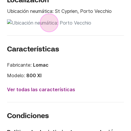
Localización
Ubicación neumática:
St Cyprien, Porto Vecchio
Características
Fabricante:
Lomac
Modelo:
800 Xl
Potencia del motor:
300CV
Ver todas las características
Eslora:
8.4m
Año:
2008 (Reacondicionado en 2021)
Condiciones
Capacidad a bordo:
10 personas