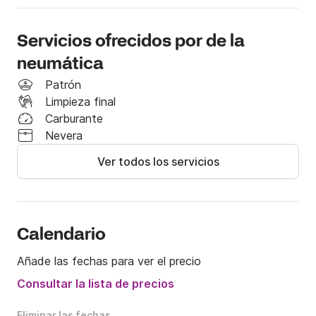
navegar.

Servicios ofrecidos por de la
La salida se puede organizar desde diversos puertos 
según sus preferencias, para una experiencia 
neumática
totalmente flexible y a su medida.

Patrón
Limpieza final
Durante todo el día, el propietario estará a bordo 
Carburante
para acompañarle y guiarle, garantizando una 
Nevera
experiencia placentera, agradable e inolvidable.

Ver todos los servicios
Un día de espectáculo, relax y disfrute en alta mar, 
en el corazón de uno de los eventos más 
emblemáticos del Mediterráneo.
Calendario
Añade las fechas para ver el precio
Consultar la lista de precios
Eliminar las fechas