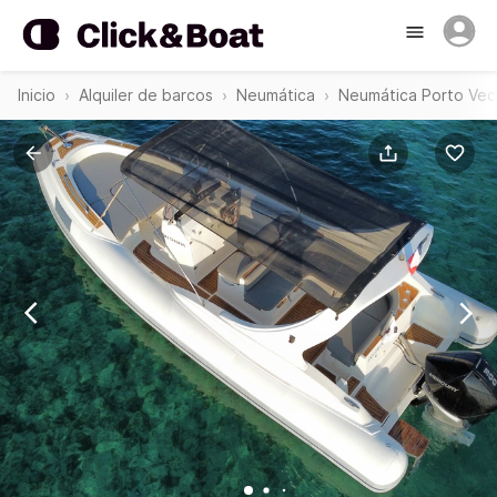
Inicio
Alquiler de barcos
Neumática
Neumática Porto Vec