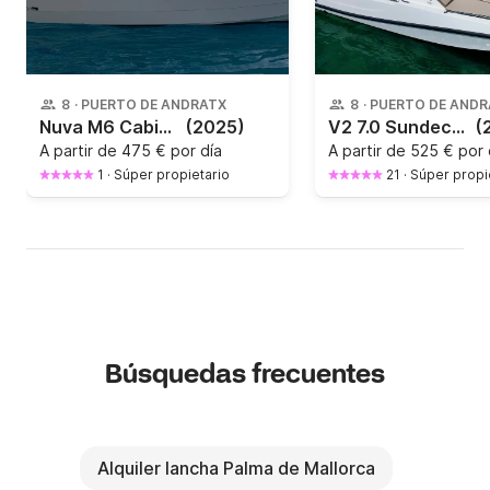
8
·
PUERTO DE ANDRATX
8
·
PUERTO DE AND
Nuva M6 Cabin NEW 2025
(2025)
V2 7.0 Sundeck TITULIN
(
A partir de
475 € por día
A partir de
525 € por 
1
·
Súper propietario
21
·
Súper propi
Búsquedas frecuentes
Alquiler lancha Palma de Mallorca