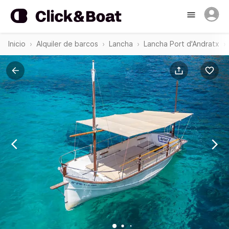
Inicio
Alquiler de barcos
Lancha
Lancha Port d'Andratx