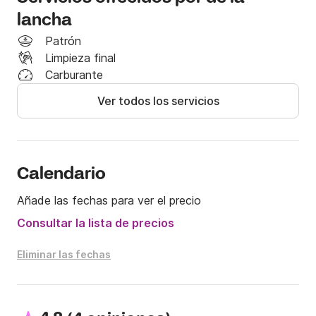
El precio incluye:

lancha
- IVA

Patrón
- Seguros y Amarre

Limpieza final
Carburante
El precio NO incluye:

Ver todos los servicios
- Combustible

- Limpieza final: 20€

Es un barco perfecto para fondear y disfrutar 

con espacio un día en familia.
Calendario
Añade las fechas para ver el precio
Consultar la lista de precios
Eliminar las fechas