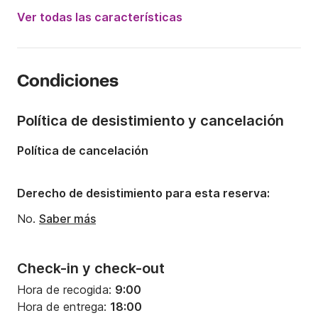
Potencia del motor:
50CV
Ver todas las características
Eslora:
6.5m
Año:
2005
Condiciones
Capacidad a bordo:
6 personas
Política de desistimiento y cancelación
Política de cancelación
Derecho de desistimiento para esta reserva:
No.
Saber más
Check-in y check-out
Hora de recogida:
9:00
Hora de entrega:
18:00