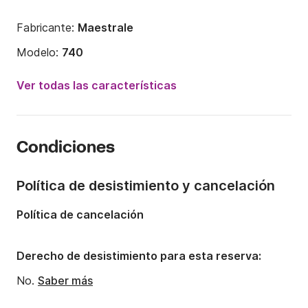
Fabricante:
Maestrale
Modelo:
740
Potencia del motor:
300CV
Ver todas las características
Eslora:
7.5m
Año:
2025
Condiciones
Capacidad a bordo:
12 personas
Política de desistimiento y cancelación
Política de cancelación
Derecho de desistimiento para esta reserva:
No.
Saber más