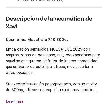
Descripción de la neumática de
Xavi
Neumática Maestrale 740 300cv
Embarcación semirrígida NUEVA DEL 2025 con 
amplias zonas de descanso, muy recomendable para 
aquellos que quieran disfrutar de la gran comodidad 
que un barco de este tipo ofrece, muy superior a 
otras opciones. 

Su excelente relación peso/potencia, con un motor 
de 300hp, ofrece una experiencia de navegación 
inolvidable, que junto a su elevada comodidad le 
permitirá disfrutar de un día magnífico en una de las 
Leer más
mejores zonas de la costa de Mallorca.
