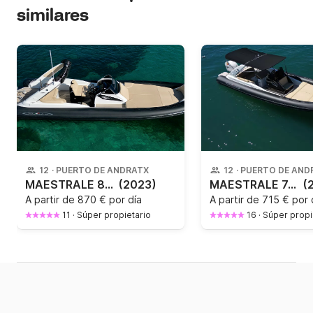
similares
12
·
PUERTO DE ANDRATX
12
·
PUERTO DE AND
MAESTRALE 820
(2023)
MAESTRALE 740 NEW 2025
(
A partir de
870 € por día
A partir de
715 € por 
11
·
Súper propietario
16
·
Súper propi