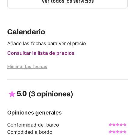
Ver todos los servicios
gratuito (consultar con armador)

Los precios incluyen:

- IVA

- Amarre y Seguro de la embarcación

Calendario
- Equipo de Seguridad

Añade las fechas para ver el precio
Los precios NO incluyen:

Consultar la lista de precios
- Combustible

- Limpieza final: 25 € por alquiler

Eliminar las fechas
- Patrón (opcional): 225 € por día / 150 euros medio 
día
5.0
(
)
3 opiniones
Opiniones generales
Conformidad del barco
Comodidad a bordo