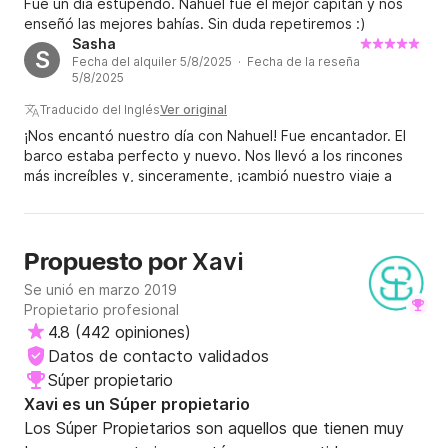
Fue un día estupendo. Nahuel fue el mejor capitán y nos
enseñó las mejores bahías. Sin duda repetiremos :)
Sasha
S
Fecha del alquiler 5/8/2025 · Fecha de la reseña
5/8/2025
Traducido del Inglés
Ver original
¡Nos encantó nuestro día con Nahuel! Fue encantador. El
barco estaba perfecto y nuevo. Nos llevó a los rincones
más increíbles y, sinceramente, ¡cambió nuestro viaje a
Mallorca! Lo recomiendo muchísimo.
Xavi
Propuesto por
Se unió en marzo 2019
Propietario profesional
4.8
(
442 opiniones
)
Datos de contacto validados
Súper propietario
Xavi es un Súper propietario
Los Súper Propietarios son aquellos que tienen muy