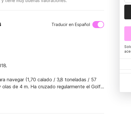
 y tiene muy buenas valoraciones.
s
Traducir en Español
Sol
ace
8.  

 navegar (1,70 calado / 3,8 toneladas / 57 
 olas de 4 m. Ha cruzado regularmente el Golfo 
almente seguro para navegar más de 60 millas. 
B/foque atirantado/enrollador/balcones de 
 a presión, etc. 
