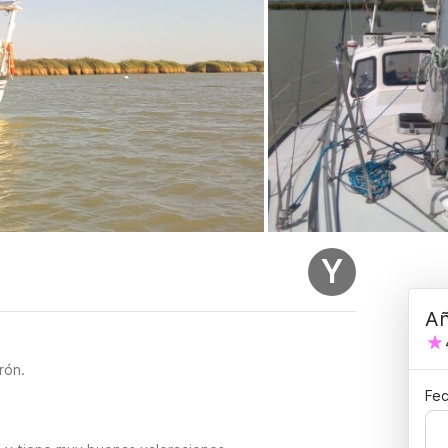
Y
Añ
rón.
Fec