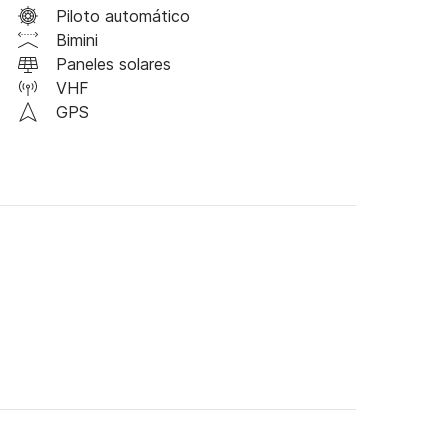
Piloto automático
 WC y ducha/lavabo 

Bimini
Paneles solares
VHF
ón, los invito a contactarme directamente vía 
GPS