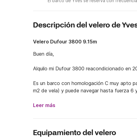
El barco de Yves se reserva con frecuencia
Descripción del velero de Yve
Velero Dufour 3800 9.15m
Buen día, 

Alquilo mi Dufour 3800 reacondicionado en 201
Es un barco con homologación C muy apto para
m2 de vela) y puede navegar hasta fuerza 6 y
de Vizcaya hacia España y Bretaña.

Leer más
Por tanto, este velero está equipado y especi
Jarcia nueva, techo rígido/anexo/baliza EPIR
mástil/spi/molinete eléctrico  

Equipamiento del velero
Cocina de 3 fuegos + grill + horno/nevera/agua