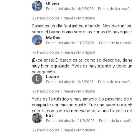
Olivier
Fecha del alquiler 4/8/2026 · Fecha de la reseña
Traducido del Francés
Ver original
Pasamos un día fantástico a bordo. Nos dieron los
sobre el barco como sobre las zonas de navegaci
Mathis
Fecha del alquiler 11/7/2026 · Fecha de la reseñ
Traducido del Francés
Ver original
¡Excelente! El barco es tal como se describe, tien
muy bien equipado. Yves es muy atento y tiene un
navegación.
Loane
L
Fecha del alquiler 9/6/2026 · Fecha de la reseñ
Traducido del Francés
Ver original
Yves es fantástico y muy amable. Lo pasamos de m
comparte con mucho gusto. Fue una aventura inolv
cuenta con todo lo necesario para una travesía 
Rbt
que prueben la aventura con Maia; no se arrepenti
Fecha del alquiler 11/8/2025 · Fecha de la reseñ
Traducido del Francés
Ver original