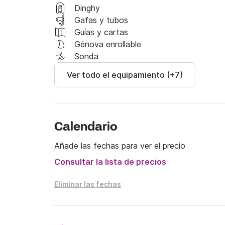
Dinghy
6 plazas para dormir 1 camarote de proa con
Gafas y tubos
Guías y cartas
Génova enrollable
Para más información sobre el barco o la regi
Sonda
mensajería Click&Boat. 

Ver todo el equipamiento (+7)
Nos vemos pronto !
Calendario
Añade las fechas para ver el precio
Consultar la lista de precios
Eliminar las fechas