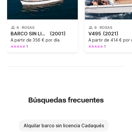
6
·
ROSAS
6
·
ROSAS
BARCO SIN LICENCIA SILVER 495
(2001)
V495
(2021)
A partir de
356 € por día
A partir de
414 € por 
1
1
Búsquedas frecuentes
Alquilar barco sin licencia Cadaqués