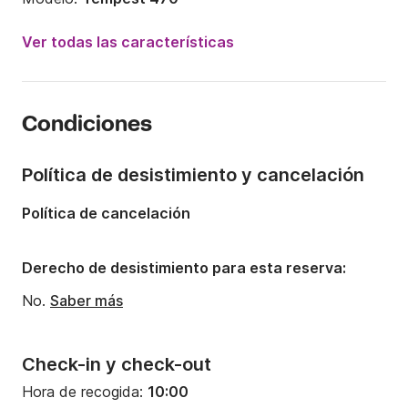
Potencia del motor:
15CV
Ver todas las características
Eslora:
4.7m
Año:
2022
Condiciones
Capacidad a bordo:
7 personas
Política de desistimiento y cancelación
Política de cancelación
Derecho de desistimiento para esta reserva:
No.
Saber más
Check-in y check-out
Hora de recogida:
10:00