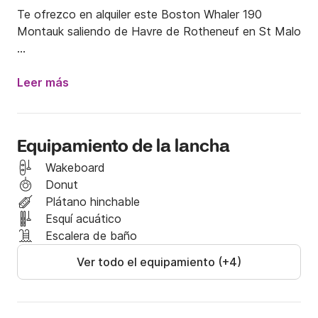
Te ofrezco en alquiler este Boston Whaler 190 
Montauk saliendo de Havre de Rotheneuf en St Malo 

Este barco está en perfectas condiciones y es muy 
apto para navegar. Es ideal para salidas de placer en 
Leer más
familia o con amigos. Su capacidad a bordo es de 7 
personas máximo. 

Equipamiento de la lancha
Impulsada por un motor Evinrude de 2 tiempos de 
150 hp y alto rendimiento, esta embarcación también 
Wakeboard
proporciona una excelente estabilidad. 

Donut
Plátano hinchable
Satisfará tus grandes salidas de pesca en el mar en 
Esquí acuático
familia o con amigos gracias a su sonda GPS Garmin 
Escalera de baño
combinada, 

Ver todo el equipamiento (+4)
Es muy seguro para todas las actividades.
