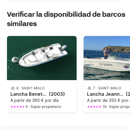
Verificar la disponibilidad de barcos
similares
8
·
SAINT-MALO
7
·
SAINT-MALO
Lancha Beneteau Flyer 650
(2003)
Lancha Jeanneau Cap Camarat 625 open 150CV
(
A partir de
360 € por día
A partir de
350 € por 
5
·
Súper propietario
19
·
Súper propi