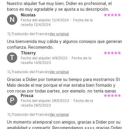
Nuestro alquiler fue muy bien. Didier es profesional, el
barco es muy agradable y se ajusta a su descripción.
Nicolas
N
Fecha del alquiler 12/4/2024 · Fecha de la
reseña 12/4/2024
Traducido del Francés
Ver original
Una bienvenida muy cálida y algunos consejos que generan
confianza. Recomiendo.
Thierry
T
Fecha del alquiler 4/8/2023 · Fecha de la
reseña 14/8/2023
Traducido del Francés
Ver original
Gracias a Didier por tomarse su tiempo para mostrarnos St
Malo desde el mar porque el mar estaba bien formado y
con rocas por todas partes, por ejemplo, no tenía ganas
Prisca
de navegar. Gran recorrido, gran momento, lo recomiendo
P
Fecha del alquiler 28/5/2023 · Fecha de la
mucho. Thierry
reseña 28/5/2023
Traducido del Francés
Ver original
Un momento atemporal con amigos, gracias a Didier por su
amabilidad y compartir. Recomendamos ++++ gracias Didier