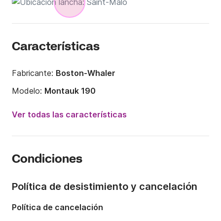
Características
Fabricante:
Boston-Whaler
Modelo:
Montauk 190
Potencia del motor:
150CV
Ver todas las características
Eslora:
6m
Año:
2010
Condiciones
Capacidad a bordo:
8 personas
Política de desistimiento y cancelación
Política de cancelación