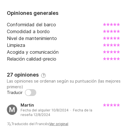
admirar nuestra bonita puesta de sol bretona

Opiniones generales
La salida es desde Havre de Rothéneuf y se puede 
navegar a lo largo de la costa.

Conformidad del barco
Comodidad a bordo
Para cualquier solicitud de información adicional, 
Nivel de mantenimiento
puedes enviarme un mensaje.

Limpieza
Acogida y comunicación
Salidas inolvidables garantizadas...

Relación calidad-precio
Nos vemos pronto en el agua.

27 opiniones
?
Didier
Las opiniones se ordenan según su puntuación (las mejores
primero)
Traducir
Martin
M
Fecha del alquiler 10/8/2024 · Fecha de la
reseña 12/8/2024
Traducido del Francés
Ver original