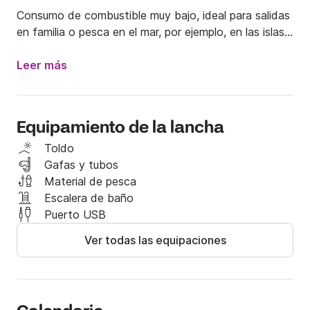
Consumo de combustible muy bajo, ideal para salidas 
en familia o pesca en el mar, por ejemplo, en las islas 
Deux Frères, a 20 minutos en barco, y en las islas 
Embiez, a solo 45 minutos. Lo mismo ocurre con las 
Leer más
islas Porquerolles, muy cerca del puerto de Saint 
Mandrier. Hay varios portacañas a bordo, una toma 
de mechero para cargar teléfonos u otras luces...

Equipamiento de la lancha
La embarcación está equipada con todo el equipo de 
Toldo
seguridad.

Gafas y tubos
Material de pesca
Puedo ser su guía durante el día para quienes no 
Escalera de baño
tengan licencia costera (+100 €).

Puerto USB
Ver todas las equipaciones
Para cualquier pregunta, contácteme por mensaje al 
Click&Boat. Espero darle la bienvenida a bordo de mi 
Cap Camarat.
