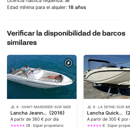
Licencia náutica requerida:
Sí
Edad mínima para el alquiler:
18 años
Verificar la disponibilidad de barcos
similares
6
·
SAINT-MANDRIER-SUR-MER
6
·
LA SEYNE-SUR-M
Lancha Jeanneau Cap Camarat 650 série 2 150CV
(2016)
Lancha Quicksilver Open 555 115CV
(
A partir de
380 € por día
A partir de
300 € por 
28
·
Súper propietario
8
·
Súper propie