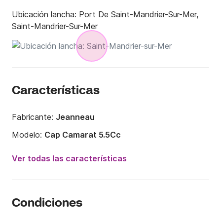
Ubicación lancha:
Port De Saint-Mandrier-Sur-Mer,
Saint-Mandrier-Sur-Mer
Características
Fabricante:
Jeanneau
Modelo:
Cap Camarat 5.5Cc
Potencia del motor:
90CV
Ver todas las características
Eslora:
5.5m
Año:
2015
Condiciones
Capacidad a bordo:
6 personas