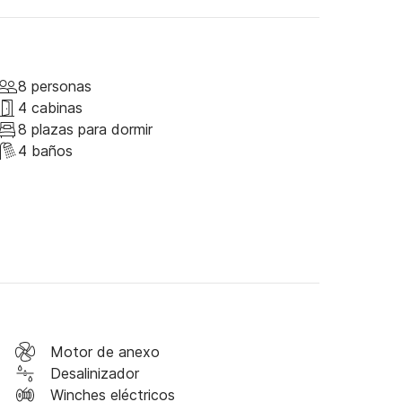
vertible y de un camarote con baño privado 
ordo.

o, se ofrecerán cuatro camarotes dobles, cada 
8 personas
4 cabinas
8 plazas para dormir
estros invitados.

4 baños
Motor de anexo
Desalinizador
Winches eléctricos