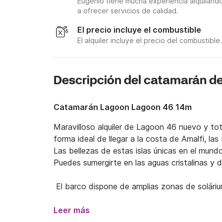
Eugenio tiene mucha experiencia alquiland
a ofrecer servicios de calidad.
El precio incluye el combustible
El alquiler incluye el precio del combustible.
Descripción del catamarán d
Catamarán Lagoon Lagoon 46 14m
Maravilloso alquiler de Lagoon 46 nuevo y tot
forma ideal de llegar a la costa de Amalfi, las Is
Las bellezas de estas islas únicas en el mundo
Puedes sumergirte en las aguas cristalinas y d
 El barco dispone de amplias zonas de solárium
 Una cabina grande es ideal para almuerzos c
Leer más