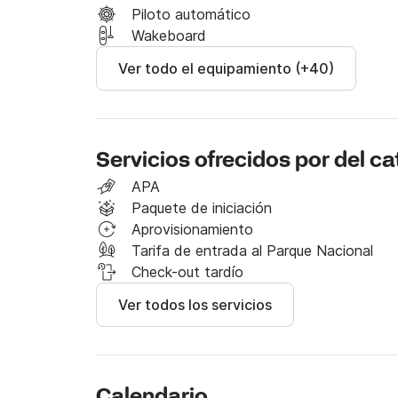
 - el costo del combustible

Piloto automático
Wakeboard
 - galera

Ver todo el equipamiento (+40)
 - limpieza final

 ¡Contáctame en Click & Boat para reservar e
inolvidables en compañía de tu familia y amig
Servicios ofrecidos por del 
APA
Paquete de iniciación
Aprovisionamiento
Tarifa de entrada al Parque Nacional
Check-out tardío
Ver todos los servicios
Calendario