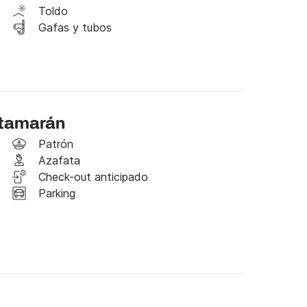
Toldo
Gafas y tubos
ste hermoso catamarán y vivir recuerdos 
os!
catamarán
Patrón
Azafata
Check-out anticipado
Parking