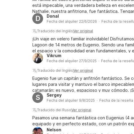
está impecable, una verdadera belleza en excelen
Nathalie, nuestra anfitriona, fue fantástica. Tenga
Donal
D
efectivo una vez que suban al barco. Si bien apre
Fecha del alquiler 22/6/2026 · Fecha de la rese
tener que buscar un cajero automático en cada pue
en efectivo, terminó cobrándome una tarifa adici
Traducido del Inglés
Ver original
Además, Eugenio insistió en devolver el barco al 
¡Un viaje en velero familiar inolvidable! Disfrutam
antes de que terminara nuestro alquiler. Realment
Lagoon de 14 metros de Eugenio. Siendo una famil
o en un puerto más encantador. Hubo un problema
el espacio y la comodidad eran fundamentales, y 
contribuido a la urgencia de Eugenio por regresa
Vikrum
impresionante catamarán en sí, Eugenio fue un cap
subió a bordo y comenzó a trabajar. Esto ocurría d
Fecha del alquiler 27/9/2025 · Fecha de la reseñ
sobre dónde parar y qué hacer, asegurándose de q
hubiéramos preferido pasar nuestra última noche 
una compañía maravillosa, a la vez que increíbleme
Traducido del Inglés
Ver original
ser un excelente anfitrión y darnos a nuestra fami
Eugenio fue un capitán y anfitrión fantástico. Se
juntos. No podríamos haber deseado una mejor ex
lugares para visitar y mantuvo el barco impecabl
catamarán: es nuevo, espacioso y muy cómodo. ¡Sin
Sergey
S
Fecha del alquiler 9/8/2025 · Fecha de la reseña
Traducido del Ruso
Ver original
Pasamos una semana fantástica con Eugenius (4 ad
equipado y en perfecto estado, con un patrón e
Nelson