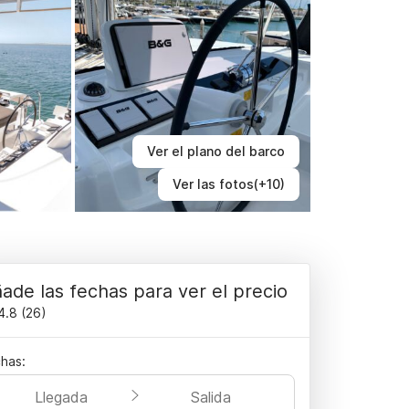
Ver el plano del barco
Ver las fotos(+10)
ade las fechas para ver el precio
4.8
(
26
)
has:
Llegada
Salida