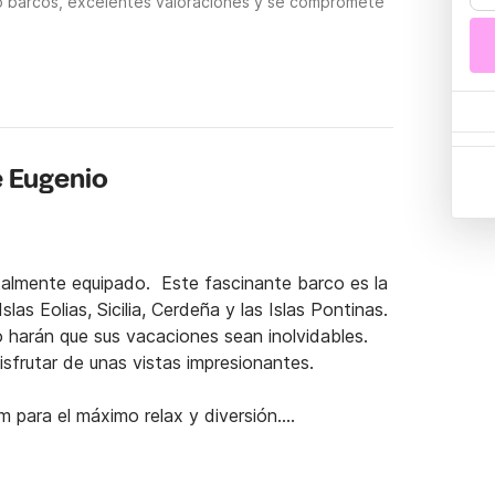
o barcos, excelentes valoraciones y se compromete
e Eugenio
almente equipado.  Este fascinante barco es la 
las Eolias, Sicilia, Cerdeña y las Islas Pontinas.  
 harán que sus vacaciones sean inolvidables.  
isfrutar de unas vistas impresionantes.

 para el máximo relax y diversión.

on amigos.
