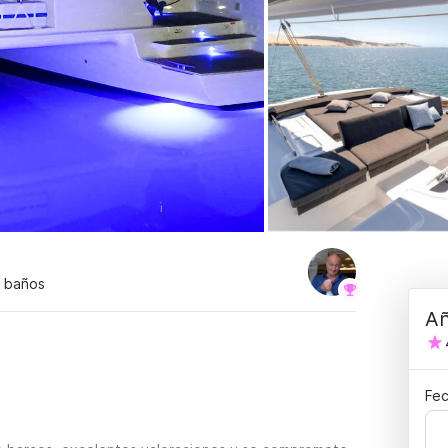
4 baños
Añ
Fec