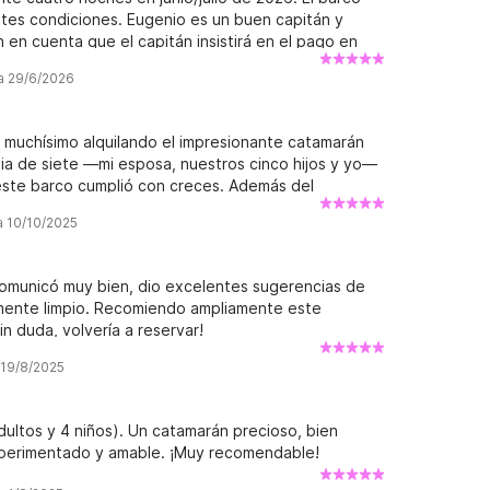
tes condiciones. Eugenio es un buen capitán y
n en cuenta que el capitán insistirá en el pago en
cio y respeto a Eugenio, no me gustó la presión de
ña 29/6/2026
rto que visitamos. Al no encontrar miles de euros
onal por no pagar completamente en efectivo.
concurrido puerto urbano de Salerno unas 18 horas
os muchísimo alquilando el impresionante catamarán
e me hubiera gustado pasar esas 18 horas en el agua
ia de siete —mi esposa, nuestros cinco hijos y yo—
 mecánico con el ancla, lo que pudo haber
este barco cumplió con creces. Además del
r a puerto. Tan pronto como atracamos, un mecánico
itán excepcional. Nos dio sugerencias brillantes
urante nuestro período de alquiler y no era así como
a 10/10/2025
ue disfrutáramos al máximo de nuestra ruta. Fue
de vacaciones en el barco.
nte discreto, logrando el equilibrio perfecto entre
lia el espacio que necesitábamos para disfrutar
 comunicó muy bien, dio excelentes sugerencias de
periencia. ¡Altamente recomendado!
emente limpio. Recomiendo ampliamente este
 duda, volvería a reservar!
 19/8/2025
ultos y 4 niños). Un catamarán precioso, bien
xperimentado y amable. ¡Muy recomendable!