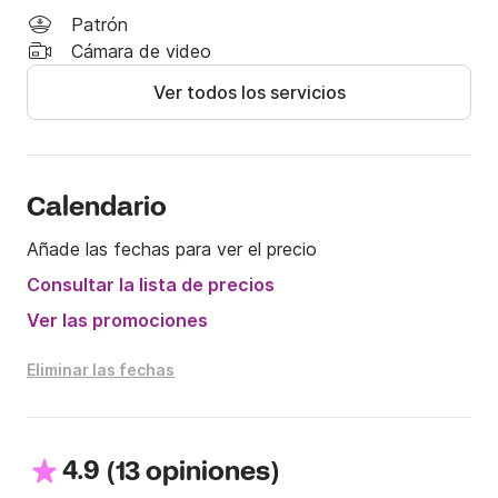
Además, frente a su costa destacan las islas de 
Patrón
Terreros y Negra, dos joyas volcánicas protegidas 
Cámara de video
por su gran valor ecológico y paisajístico.

Ver todos los servicios
Ya sea para relajarte, practicar snorkel o disfrutar de 
la navegación, San Juan de los Terreros es el destino 
perfecto para quienes buscan una experiencia 
auténtica en el Mediterráneo.

Calendario
Añade las fechas para ver el precio
Reserva ahora en línea a través de Click&Boat
Consultar la lista de precios
Ver las promociones
Eliminar las fechas
4.9
(
)
13 opiniones