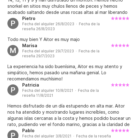
snorkel en sitios muy chulos llenos de peces y hemos
acabado saltando desde unas rocas altas al mar liberando
adrenalina. Aitor un patrón de 10! Adorable con los niños,
Pietro
P
Fecha del alquiler 26/8/2023 · Fecha de la
se nota que conoce bien la zona y ha sido un gusto pasar
reseña 26/8/2023
el día con él. Muy recomendable!!!
Todo muy bien Y Aitor es muy majo
Marisa
M
Fecha del alquiler 29/7/2023 · Fecha de la
reseña 29/7/2023
La experiencia ha sido buenísima, Aitor es muy atento y
simpático, hemos pasado una mañana genial. Lo
recomendamos muchísimo!
Patricia
P
Fecha del alquiler 10/8/2021 · Fecha de la
reseña 11/8/2021
Hemos disfrutado de un día estupendo en alta mar. Aitor
nos ha atendido y mostrando lugares increíbles, como
algunas islas cercanas a la costa y hemos podido bucear un
rato, pudiendo ver el fondo marino, gracias a la claridad de
las aguas
Pablo
P
Fecha del alquiler 3/8/2021 · Fecha de la reseña