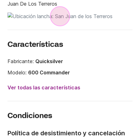
Juan De Los Terreros
Características
Fabricante:
Quicksilver
Modelo:
600 Commander
Potencia del motor:
115CV
Ver todas las características
Eslora:
7m
Año:
2005
Condiciones
Capacidad a bordo:
6 personas
Número de baños:
1
Política de desistimiento y cancelación