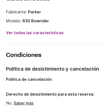
Fabricante:
Parker
Modelo:
630 Bowrider
Potencia del motor:
150CV
Ver todas las características
Eslora:
6.3m
Año:
2021
Condiciones
Capacidad a bordo:
7 personas
Política de desistimiento y cancelación
Política de cancelación
Derecho de desistimiento para esta reserva:
No.
Saber más