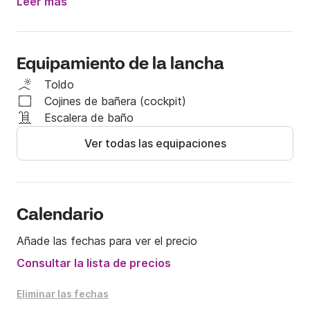
restaurantes que no dudaremos en contactar con 
Leer más
usted, con una llegada directa al pontón.

Visite el sitio histórico de Yvoire, admire las 
numerosas villas en las orillas, viaje a Ginebra para 
Equipamiento de la lancha
conocer el famoso chorro de agua

Toldo
Estamos ubicados en Sciez sur Leman, entre Ginebra 
Cojines de bañera (cockpit)
y Evian, un punto estratégico del lago junto al lago

Escalera de baño
Podemos ofrecer alquiler de wake board para adultos 
Ver todas las equipaciones
y niños, así como esquí acuático para adultos y niños.
Calendario
Añade las fechas para ver el precio
Consultar la lista de precios
Eliminar las fechas