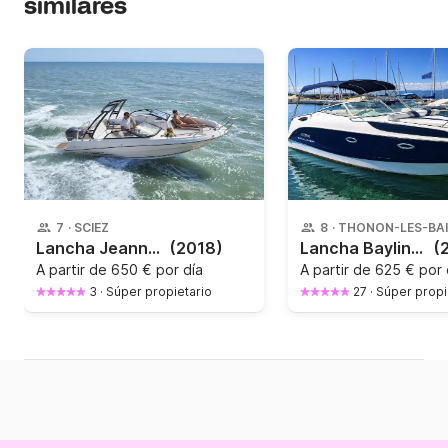
similares
7
·
SCIEZ
8
·
THONON-LES-BA
Lancha Jeanneau Cap Camarat 6.5 Br 150CV
(2018)
Lancha Bayliner 255 300CV
(
A partir de
650 € por día
A partir de
625 € por 
3
·
Súper propietario
27
·
Súper propi