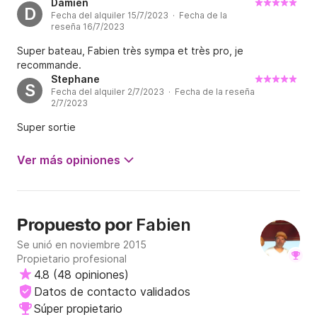
Damien
D
Fecha del alquiler 15/7/2023 · Fecha de la
reseña 16/7/2023
Super bateau, Fabien très sympa et très pro, je
recommande.
Stephane
S
Fecha del alquiler 2/7/2023 · Fecha de la reseña
2/7/2023
Super sortie
Ver más opiniones
Fabien
Propuesto por
Se unió en noviembre 2015
Propietario profesional
4.8
(
48 opiniones
)
Datos de contacto validados
Súper propietario